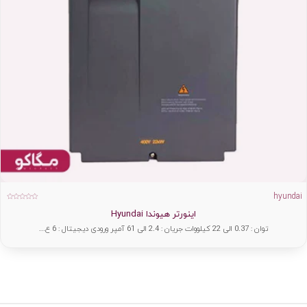
hyundai
امت
اینورتر هیوندا Hyundai
0
از
5
توان : 0.37 الی 22 کیلووات جریان : 2.4 الی 61 آمپر ورودی دیجیتال : 6 ع...