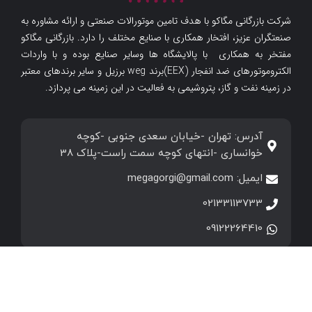
شرکت بازرگانی مگاکو با هدف تامین موتورالات صنعتی و ارائه مشاوره به
صنعتگران عزیز، افتخار همکاری با صنایع مختلف را دارد. بازرگانی مگاکو
مفتخر به همکاری با پالایشگاه ها وسایر صنایع بوده و با واردات
الکتروموتورهای ضد انفجار (EEX)برند weg برزیل و سایر برندهای معتبر
در زمینه نفت و گاز، پتروشیمی به فعالیت در این زمینه می پردازد.
آدرس: تهران -خیابان سعدی جنوبی -کوچه
خوانساری -انتهای کوچه سمت راست-پلاک 38
ایمیل: megagorgi@gmail.com
02133113733
09122264410
تمامی حقوق این سایت متعلق به
فروشگاه مگاکو
می باشد.