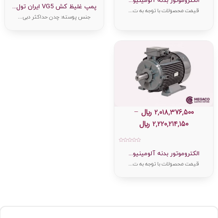
الکتروموتور بدنه آلومینیو...
از
0
پمپ غلیظ کش VG5 ایران تول...
5
از
قیمت محصولات با توجه به ت...
5
جنس پوسته: چدن حداکثر دبی...
2,018,376,500
﷼
–
2,220,214,150
﷼
امتیاز
0
الکتروموتور بدنه آلومینیو...
از
5
قیمت محصولات با توجه به ت...