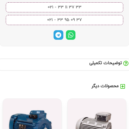
33 37 11 33 - 021​
37 09 95 33 - 021​
توضیحات تکمیلی
محصولات دیگر