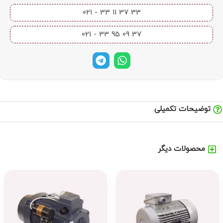
33 37 11 33 - 021​
37 09 95 33 - 021​
توضیحات تکمیلی
محصولات دیگر