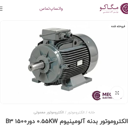
واتساپ
تماس
فروخته شده
برای بزرگنمایی کلیک کنید
خانه
الکتروموتور
الکتروموتور معمولی
الکتروموتور بدنه آلومینیوم 0.55KW دور1500 B3