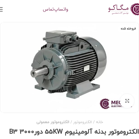
واتساپ
تماس
فروخته شده
برای بزرگنمایی کلیک کنید
خانه
الکتروموتور
الکتروموتور معمولی
الکتروموتور بدنه آلومینیوم 55KW دور3000 B3