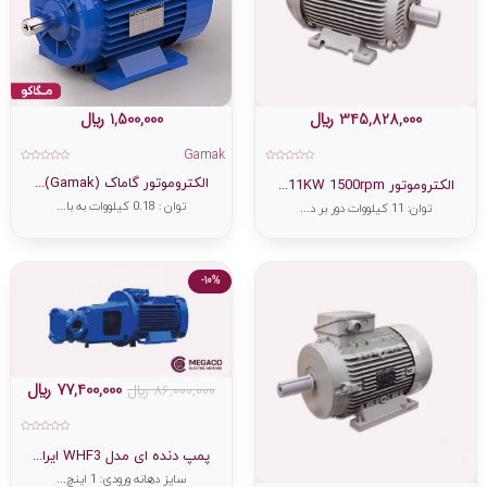
345,828,000
﷼
1,500,000
﷼
Gamak
امتیاز
امتیاز
الکتروموتور گاماک (Gamak)...
0
0
الکتروموتور 11KW 1500rpm...
از
از
5
5
توان : 0.18 کیلووات به با...
توان: 11 کیلووات دور بر د...
-10%
77,400,000
﷼
86,000,000
﷼
امتیاز
0
پمپ دنده ای مدل WHF3 ایرا...
از
5
سایز دهانه ورودی: 1 اینچ...