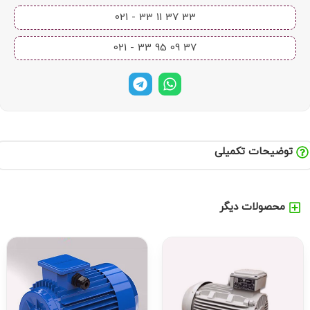
33 37 11 33 - 021​
37 09 95 33 - 021​
توضیحات تکمیلی
محصولات دیگر