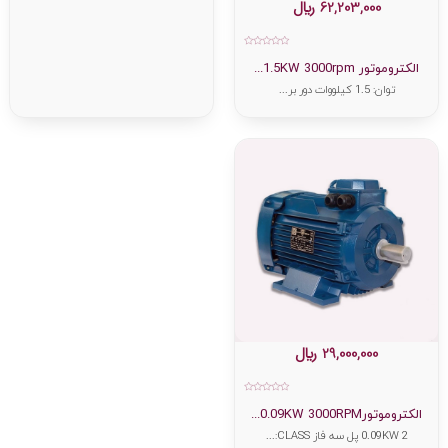
62,203,000
﷼
امتیاز
0
الکتروموتور 1.5KW 3000rpm...
از
5
توان: 1.5 کیلووات دور بر...
29,000,000
﷼
امتیاز
0
الکتروموتور0.09KW 3000RPM...
از
5
0.09KW 2 پل سه فاز CLASS:...