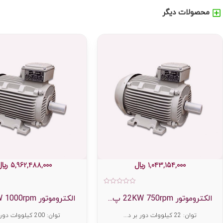
محصولات دیگر
1,043,154,000
﷼
5,962,488,000
﷼
امتیاز
0
الکتروموتور 22KW 750rpm پ...
الکتروموتور 200KW 1000rpm...
از
5
توان: 22 کیلووات دور بر د...
توان: 200 کیلووات دور بر...