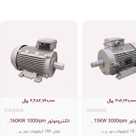
306,240,000
﷼
4,484,760,000
﷼
امتیاز
امت
0
0
15KW 3...
الکتروموتور 160KW 1000rpm...
از
از
5
5
 د...
توان: 160 کیلووات دور بر...