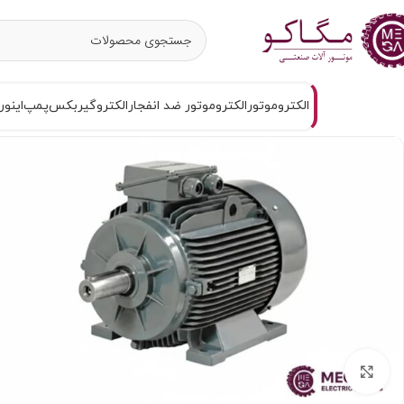
الکتروموتور
الکتروموتور ضد انفجار
الکتروگیربکس
پمپ
اینور
برای بزرگنمایی کلیک کنید