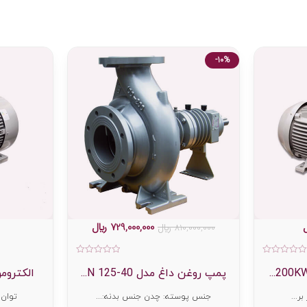
-10%
729,000,000
﷼
810,000,000
﷼
امتیاز
امتیاز
0
0
پمپ روغن داغ مدل 40-125 N...
الکتروموتور 000rpm
از
از
5
5
جنس پوسته: چدن جنس بدنه:...
توان: 15 کیلووات دور بر