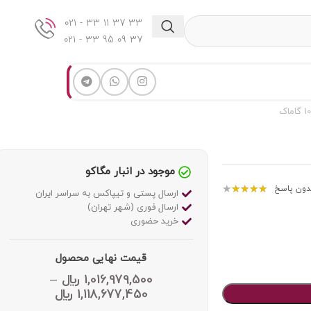
33 37 11 33 - 021
37 09 95 33 - 021
موجود در انبار مگاکو
★
★
★
★
★
دون پاسخ
ارسال پستی و تیپاکس به سراسر ایران
ارسال فوری (شهر تهران)
خرید حضوری
قیمت نهایی محصول
1,016,979,500
﷼
–
1,118,677,450
﷼