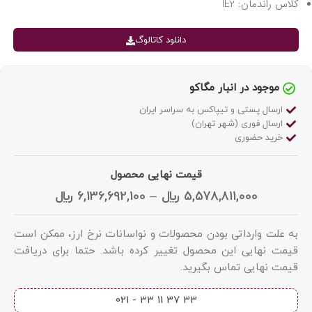
کلاس راندمان: IE2
دانلود کاتالوگ
موجود در انبار مگاکو
ارسال پستی و تیپاکس به سراسر ایران
ارسال فوری (شهر تهران)
خرید حضوری
قیمت نهایی محصول
5,578,811,000
﷼
–
6,136,692,100
﷼
به علت وارداتی بودن محصولات و نواسانات نرخ ارز، ممکن است
قیمت نهایی این محصول تغییر کرده باشد. حتما برای دریافت
قیمت نهایی تماس بگیرید.
33 37 11 33 - 021​