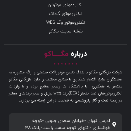
الکتروموتور موتوژن
الکتروموتور گاماک
الکتروموتور وگ WEG
نقشه سایت مگاکو
درباره
مگـــــاکو
شرکت بازرگانی مگاکو با هدف تامین موتورالات صنعتی و ارائه مشاوره به
صنعتگران عزیز، افتخار همکاری با صنایع مختلف را دارد. بازرگانی مگاکو
مفتخر به همکاری با پالایشگاه ها وسایر صنایع بوده و با واردات
الکتروموتورهای ضد انفجار (EEX)برند weg برزیل و سایر برندهای معتبر
در زمینه نفت و گاز، پتروشیمی به فعالیت در این زمینه می پردازد.
آدرس: تهران -خیابان سعدی جنوبی -کوچه
خوانساری -انتهای کوچه سمت راست-پلاک 38