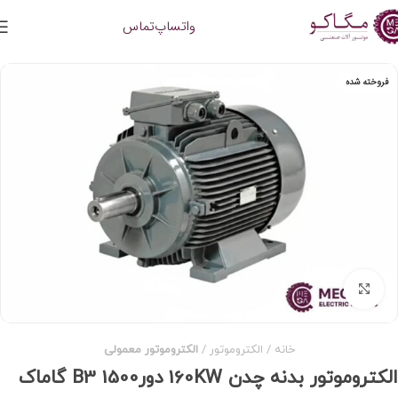
واتساپ
تماس
فروخته شده
برای بزرگنمایی کلیک کنید
خانه
الکتروموتور
الکتروموتور معمولی
الکتروموتور بدنه چدن 160KW دور1500 B3 گاماک