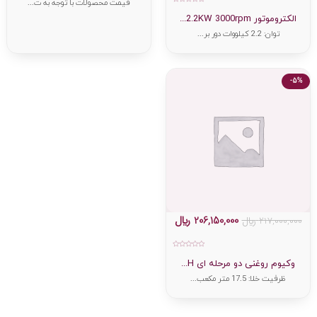
قیمت محصولات با توجه به ت...
امتیاز
0
الکتروموتور 2.2KW 3000rpm...
از
5
توان: 2.2 کیلووات دور بر...
-5%
206,150,000
﷼
217,000,000
﷼
امتیاز
0
وکیوم روغنی دو مرحله ای H...
از
5
ظرفیت خلا: 17.5 متر مکعب...