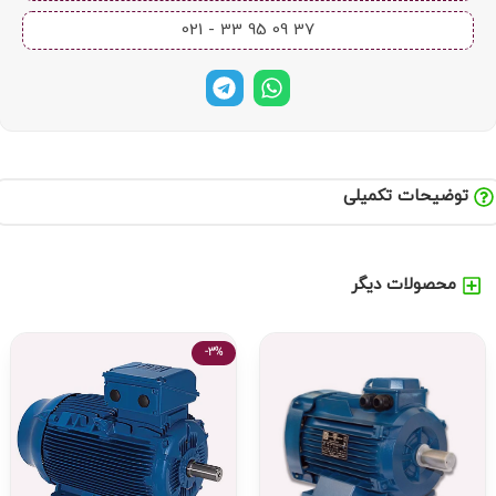
37 09 95 33 - 021​
توضیحات تکمیلی
محصولات دیگر
-3%