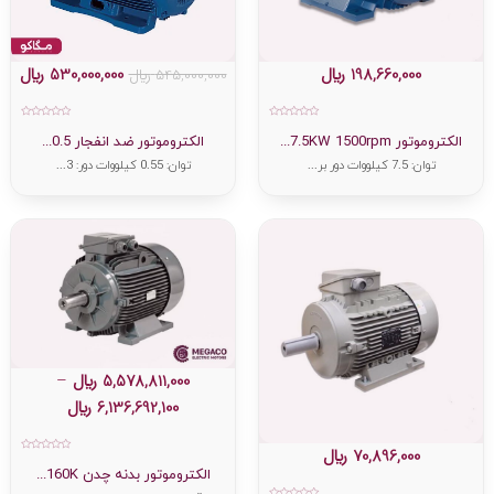
198,660,000
﷼
530,000,000
﷼
545,000,000
﷼
امتیاز
امتیاز
0
0
الکتروموتور 7.5KW 1500rpm...
الکتروموتور ضد انفجار 0.5...
از
از
5
5
توان: 7.5 کیلووات دور بر...
توان: 0.55 کیلووات دور: 3...
5,578,811,000
﷼
–
6,136,692,100
﷼
70,896,000
﷼
امتیاز
0
الکتروموتور بدنه چدن 160K...
از
5