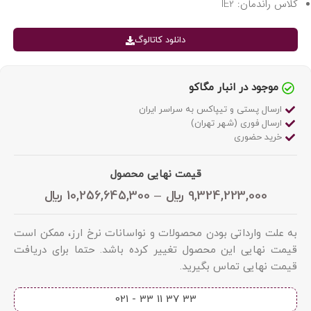
کلاس راندمان: IE2
دانلود کاتالوگ
موجود در انبار مگاکو
ارسال پستی و تیپاکس به سراسر ایران
ارسال فوری (شهر تهران)
خرید حضوری
قیمت نهایی محصول
9,324,223,000
﷼
–
10,256,645,300
﷼
به علت وارداتی بودن محصولات و نواسانات نرخ ارز، ممکن است
قیمت نهایی این محصول تغییر کرده باشد. حتما برای دریافت
قیمت نهایی تماس بگیرید.
33 37 11 33 - 021​