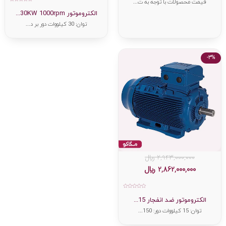
قیمت محصولات با توجه به ت...
امتیاز
0
الکتروموتور 30KW 1000rpm...
از
5
توان: 30 کیلووات دور بر د...
-3%
2,943,000,000
﷼
2,862,000,000
﷼
امتیاز
0
الکتروموتور ضد انفجار 15...
از
5
توان: 15 کیلووات دور: 150...