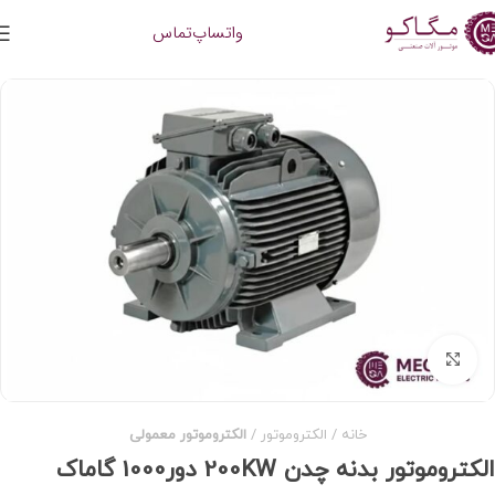
واتساپ
تماس
برای بزرگنمایی کلیک کنید
خانه
الکتروموتور
الکتروموتور معمولی
الکتروموتور بدنه چدن 200KW دور1000 گاماک