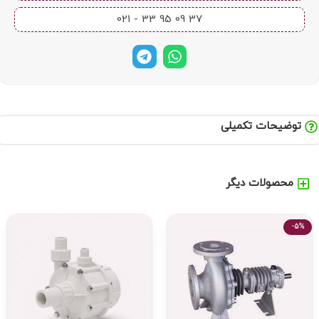
37 09 95 33 - 021​
توضیحات تکمیلی
محصولات دیگر
-5%