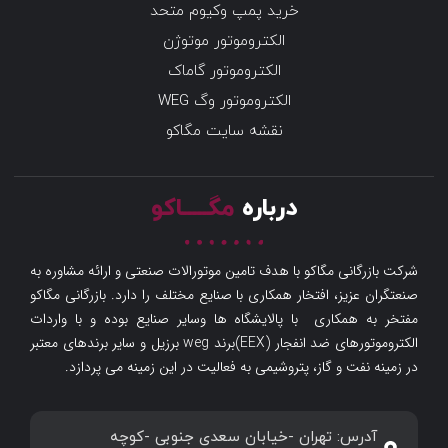
خرید پمپ وکیوم متحد
الکتروموتور موتوژن
الکتروموتور گاماک
الکتروموتور وگ WEG
نقشه سایت مگاکو
درباره
مگـــــاکو
شرکت بازرگانی مگاکو با هدف تامین موتورالات صنعتی و ارائه مشاوره به
صنعتگران عزیز، افتخار همکاری با صنایع مختلف را دارد. بازرگانی مگاکو
مفتخر به همکاری با پالایشگاه ها وسایر صنایع بوده و با واردات
الکتروموتورهای ضد انفجار (EEX)برند weg برزیل و سایر برندهای معتبر
در زمینه نفت و گاز، پتروشیمی به فعالیت در این زمینه می پردازد.
آدرس: تهران -خیابان سعدی جنوبی -کوچه