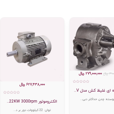
279,000,000
﷼
310
﷼
627,438,000
﷼
امتیاز
0
ای غلیظ کش مدل V...
از
5
امت
سته: چدن حداکثر دبی...
0
الکتروموتور 22KW 3000rpm...
از
5
توان: 22 کیلووات دور بر د...