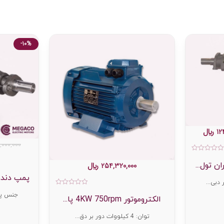
-10%
12
﷼
,000,000
امتیاز
0
254,320,000
﷼
از
5
پمپ دنده 
بی...
امتیاز
جنس پو
0
الکتروموتور 4KW 750rpm پا...
از
5
توان: 4 کیلووات دور بر دق...