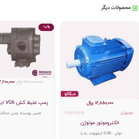
محصولات دیگر
-10%
4,200,000
138,000,000
﷼
16,850,000
﷼
پمپ غلیظ کش VG6 ایران تول...
موتوژن
جنس پوسته: چدن حداکثر د
امتیاز
الکتروموتور موتوژن
0
از
5
توان : 0.06 کیلووات به با...