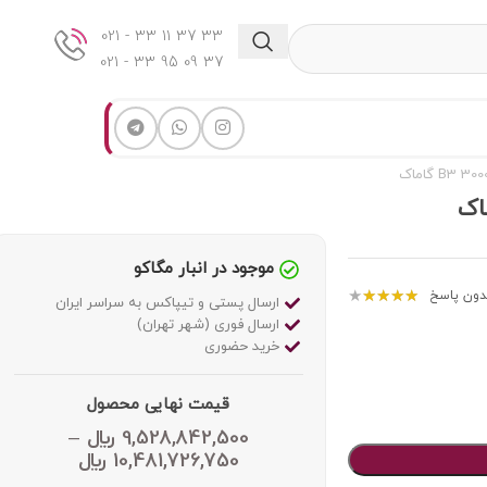
33 37 11 33 - 021
37 09 95 33 - 021
موجود در انبار مگاکو
★
★
★
★
★
دون پاسخ
ارسال پستی و تیپاکس به سراسر ایران
ارسال فوری (شهر تهران)
خرید حضوری
قیمت نهایی محصول
9,528,842,500
﷼
–
10,481,726,750
﷼