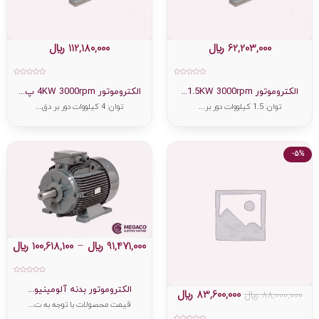
62,203,000
﷼
112,180,000
﷼
امتیاز
امتیاز
0
0
الکتروموتور 1.5KW 3000rpm...
الکتروموتور 4KW 3000rpm پ...
از
از
5
5
توان: 1.5 کیلووات دور بر...
توان: 4 کیلووات دور بر دق...
-5%
91,471,000
﷼
–
100,618,100
﷼
امتیاز
0
الکتروموتور بدنه آلومینیو...
83,600,000
﷼
88,000,000
﷼
از
5
قیمت محصولات با توجه به ت...