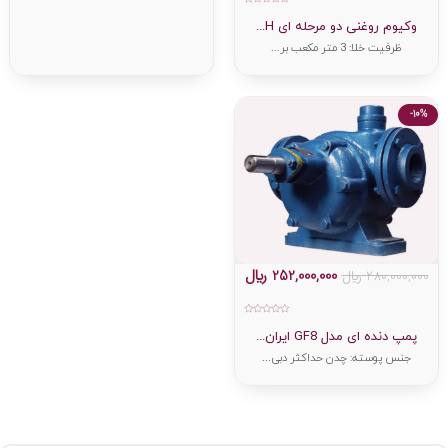
امتیاز
0
وکیوم روغنی دو مرحله ای H...
از
5
ظرفیت خلا: 3 متر مکعب بر...
-10%
252,000,000
﷼
280,000,000
﷼
امتیاز
0
پمپ دنده ای مدل GF8 ایران...
از
5
جنس پوسته: چدن حداکثر دبی...