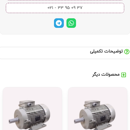
37 09 95 33 - 021​
توضیحات تکمیلی
محصولات دیگر