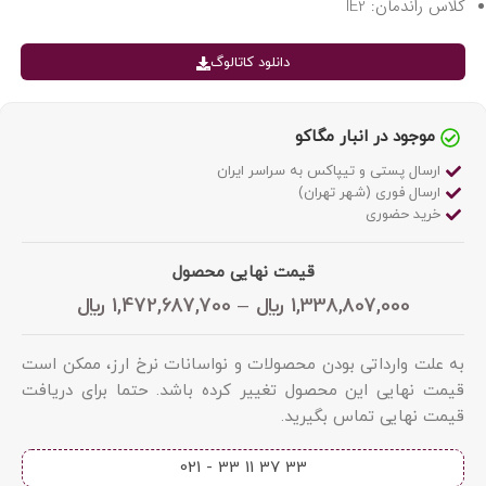
کلاس راندمان: IE2
دانلود کاتالوگ
موجود در انبار مگاکو
ارسال پستی و تیپاکس به سراسر ایران
ارسال فوری (شهر تهران)
خرید حضوری
قیمت نهایی محصول
1,338,807,000
﷼
–
1,472,687,700
﷼
به علت وارداتی بودن محصولات و نواسانات نرخ ارز، ممکن است
قیمت نهایی این محصول تغییر کرده باشد. حتما برای دریافت
قیمت نهایی تماس بگیرید.
33 37 11 33 - 021​