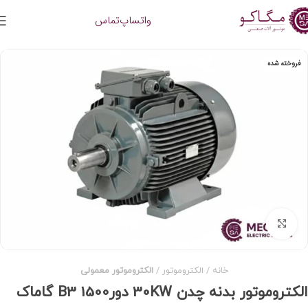
واتساپ
تماس
فروخته شده
برای بزرگنمایی کلیک کنید
خانه
الکتروموتور
الکتروموتور معمولی
الکتروموتور بدنه چدن 30KW دور1500 B3 گاماک