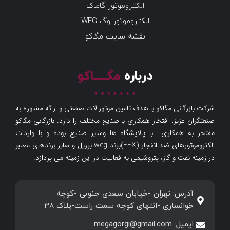
الکتروموتور گاماک
الکتروموتور وگ WEG
نقشه سایت مگاکو
درباره
مگـــــاکو
شرکت بازرگانی مگاکو با هدف تامین موتورالات صنعتی و ارائه مشاوره به
صنعتگران عزیز، افتخار همکاری با صنایع مختلف را دارد. بازرگانی مگاکو
مفتخر به همکاری با پالایشگاه ها وسایر صنایع بوده و با واردات
الکتروموتورهای ضد انفجار (EEX)برند weg برزیل و سایر برندهای معتبر
در زمینه نفت و گاز، پتروشیمی به فعالیت در این زمینه می پردازد.
آدرس: تهران -خیابان سعدی جنوبی -کوچه
خوانساری -انتهای کوچه سمت راست-پلاک 38
ایمیل: megagorgi@gmail.com