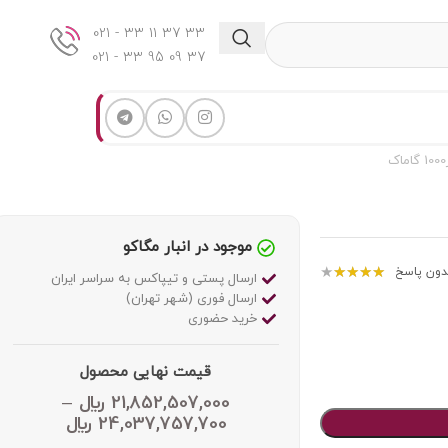
33 37 11 33 - 021
37 09 95 33 - 021
موجود در انبار مگاکو
★
★
★
★
★
دون پاسخ
ارسال پستی و تیپاکس به سراسر ایران
ارسال فوری (شهر تهران)
خرید حضوری
قیمت نهایی محصول
21,852,507,000
﷼
–
24,037,757,700
﷼