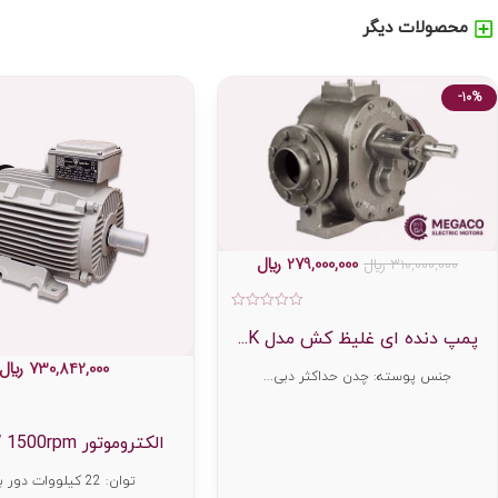
محصولات دیگر
-10%
279,000,000
﷼
310,000,000
﷼
امتیاز
0
پمپ دنده ای غلیظ کش مدل K...
از
5
730,842,000
﷼
جنس پوسته: چدن حداکثر دبی...
الکتروموتور 22KW 1500rpm...
توان: 22 کیلووات دور بر د...