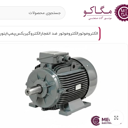
الکتروموتور
الکتروموتور ضد انفجار
الکتروگیربکس
پمپ
اینور
برای بزرگنمایی کلیک کنید