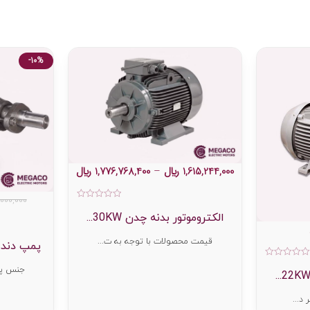
-10%
1,615,244,000
﷼
–
1,776,768,400
﷼
,000,000
امتیاز
0
الکتروموتور بدنه چدن 30KW...
از
5
قیمت محصولات با توجه به ت...
پمپ دنده 
امتیاز
جنس پو
0
از
5