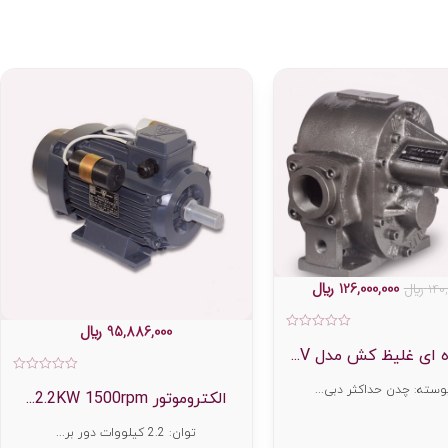
126,000,000
﷼
140
﷼
95,886,000
﷼
امتیاز
0
ای غلیظ کش مدل V...
از
5
امت
سته: چدن حداکثر دبی...
0
الکتروموتور 2.2KW 1500rpm...
از
5
توان: 2.2 کیلووات دور بر...