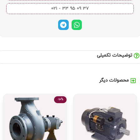
37 09 95 33 - 021​
توضیحات تکمیلی
محصولات دیگر
-10%