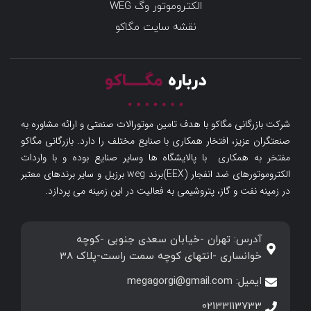
الکتروموتور وگ WEG
نقشه سایت مگاکو
درباره
مگـــــاکو
شرکت بازرگانی مگاکو با هدف تامین موتورالات صنعتی و ارائه مشاوره به
صنعتگران عزیز، افتخار همکاری با صنایع مختلف را دارد. بازرگانی مگاکو
مفتخر به همکاری با پالایشگاه ها وسایر صنایع بوده و با واردات
الکتروموتورهای ضد انفجار (EEX)برند weg برزیل و سایر برندهای معتبر
در زمینه نفت و گاز، پتروشیمی به فعالیت در این زمینه می پردازد.
آدرس: تهران -خیابان سعدی جنوبی -کوچه
خوانساری -انتهای کوچه سمت راست-پلاک 38
ایمیل: megagorgi@gmail.com
02133113733