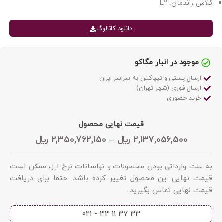
کلاس راندمان: IE2
دانلود کاتالوگ
موجود در انبار مگاکو
ارسال پستی و تیپاکس به سراسر ایران
ارسال فوری (شهر تهران)
خرید حضوری
قیمت نهایی محصول
2,137,056,500
﷼
–
2,350,762,150
﷼
به علت وارداتی بودن محصولات و نواسانات نرخ ارز، ممکن است
قیمت نهایی این محصول تغییر کرده باشد. حتما برای دریافت
قیمت نهایی تماس بگیرید.
33 37 11 33 - 021​