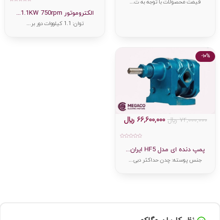
قیمت محصولات با توجه به ت...
امتیاز
0
الکتروموتور 1.1KW 750rpm...
از
5
توان: 1.1 کیلووات دور بر...
-10%
66,600,000
﷼
74,000,000
﷼
امتیاز
0
پمپ دنده ای مدل HF5 ایران...
از
5
جنس پوسته: چدن حداکثر دبی...