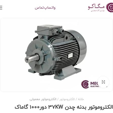
واتساپ
تماس
برای بزرگنمایی کلیک کنید
خانه
الکتروموتور
الکتروموتور معمولی
الکتروموتور بدنه چدن 37KW دور1000 گاماک