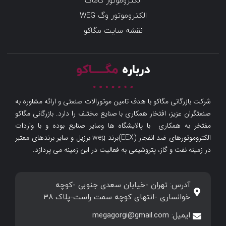
الکتروموتور گاماک
الکتروموتور وگ WEG
نقشه سایت مگاکو
درباره
مگـــــاکو
شرکت بازرگانی مگاکو با هدف تامین موتورالات صنعتی و ارائه مشاوره به
صنعتگران عزیز، افتخار همکاری با صنایع مختلف را دارد. بازرگانی مگاکو
مفتخر به همکاری با پالایشگاه ها وسایر صنایع بوده و با واردات
الکتروموتورهای ضد انفجار (EEX)برند weg برزیل و سایر برندهای معتبر
در زمینه نفت و گاز، پتروشیمی به فعالیت در این زمینه می پردازد.
آدرس: تهران -خیابان سعدی جنوبی -کوچه
خوانساری -انتهای کوچه سمت راست-پلاک 38
ایمیل: megagorgi@gmail.com