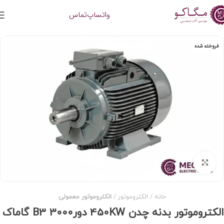
واتساپ
تماس
فروخته شده
برای بزرگنمایی کلیک کنید
خانه
الکتروموتور
الکتروموتور معمولی
الکتروموتور بدنه چدن 450KW دور3000 B3 گاماک