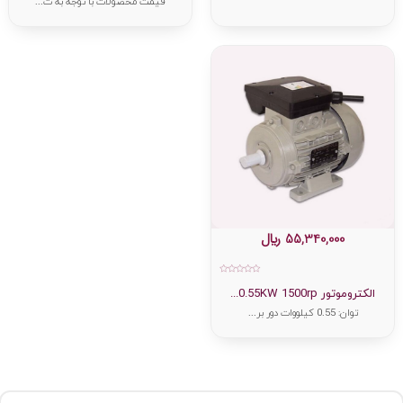
قیمت محصولات با توجه به ت...
55,340,000
﷼
امتیاز
0
الکتروموتور 0.55KW 1500rp...
از
5
توان: 0.55 کیلووات دور بر...