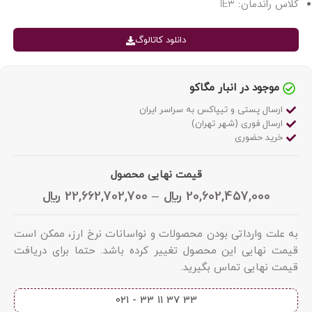
کلاس راندمان: IE3
دانلود کاتالوگ
موجود در انبار مگاکو
ارسال پستی و تیپاکس به سراسر ایران
ارسال فوری (شهر تهران)
خرید حضوری
قیمت نهایی محصول
20,602,457,000
﷼
–
22,662,702,700
﷼
به علت وارداتی بودن محصولات و نواسانات نرخ ارز، ممکن است
قیمت نهایی این محصول تغییر کرده باشد. حتما برای دریافت
قیمت نهایی تماس بگیرید.
33 37 11 33 - 021​