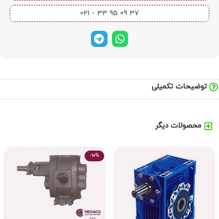
37 09 95 33 - 021​
توضیحات تکمیلی
محصولات دیگر
-10%