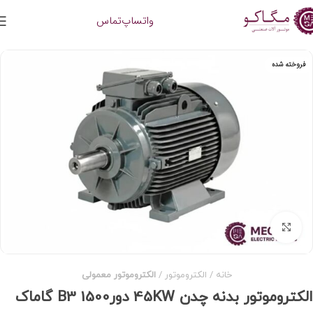
واتساپ
تماس
فروخته شده
برای بزرگنمایی کلیک کنید
خانه
الکتروموتور
الکتروموتور معمولی
الکتروموتور بدنه چدن 45KW دور1500 B3 گاماک