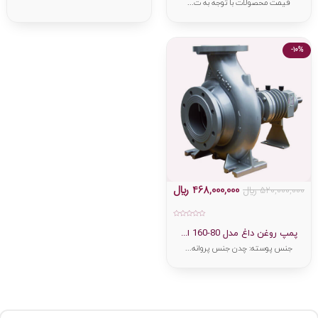
قیمت محصولات با توجه به ت...
-10%
468,000,000
﷼
520,000,000
﷼
امتیاز
0
پمپ روغن داغ مدل 80-160 ا...
از
5
جنس پوسته: چدن جنس پروانه...