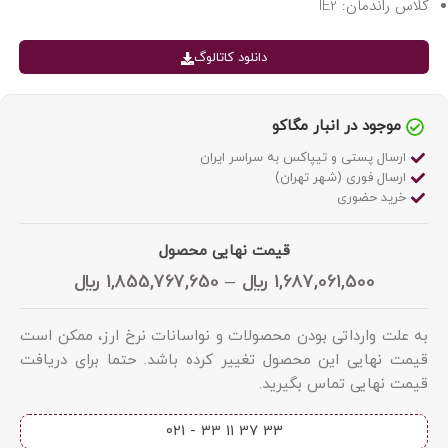
کلاس راندمان: IE2
دانلود کاتالوگ
موجود در انبار مگاکو
ارسال پستی و تیپاکس به سراسر ایران
ارسال فوری (شهر تهران)
خرید حضوری
قیمت نهایی محصول
1,687,061,500
﷼
–
1,855,767,650
﷼
به علت وارداتی بودن محصولات و نواسانات نرخ ارز، ممکن است
قیمت نهایی این محصول تغییر کرده باشد. حتما برای دریافت
قیمت نهایی تماس بگیرید.
33 37 11 33 - 021​