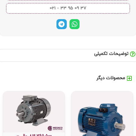
37 09 95 33 - 021​
توضیحات تکمیلی
محصولات دیگر