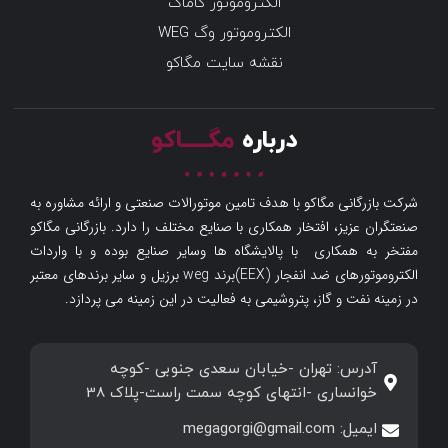
الکتروموتور گاماک
الکتروموتور وگ WEG
نقشه سایت مگاکو
درباره
مگـــــاکو
شرکت بازرگانی مگاکو با هدف تامین موتورالات صنعتی و ارائه مشاوره به
صنعتگران عزیز، افتخار همکاری با صنایع مختلف را دارد. بازرگانی مگاکو
مفتخر به همکاری با پالایشگاه ها وسایر صنایع بوده و با واردات
الکتروموتورهای ضد انفجار (EEX)برند weg برزیل و سایر برندهای معتبر
در زمینه نفت و گاز، پتروشیمی به فعالیت در این زمینه می پردازد.
آدرس: تهران -خیابان سعدی جنوبی -کوچه
خوانساری -انتهای کوچه سمت راست-پلاک 38
ایمیل: megagorgi@gmail.com