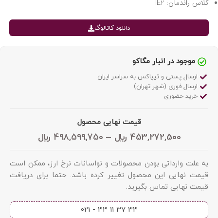
کلاس راندمان: IE2
دانلود کاتالوگ
موجود در انبار مگاکو
ارسال پستی و تیپاکس به سراسر ایران
ارسال فوری (شهر تهران)
خرید حضوری
قیمت نهایی محصول
453,272,500
﷼
–
498,599,750
﷼
به علت وارداتی بودن محصولات و نواسانات نرخ ارز، ممکن است
قیمت نهایی این محصول تغییر کرده باشد. حتما برای دریافت
قیمت نهایی تماس بگیرید.
33 37 11 33 - 021​