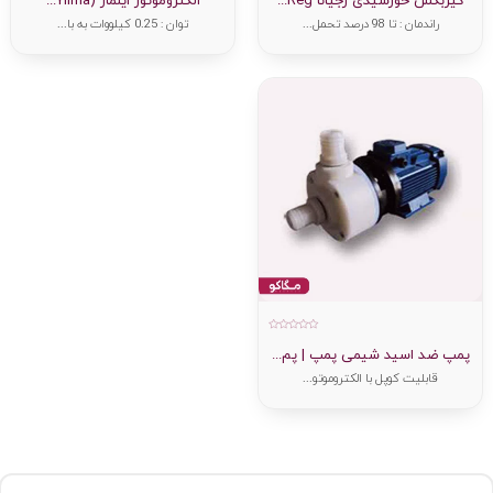
گیربکس خورشیدی رجیانا Reg...
الکتروموتور ایلماز (Yilma...
از
از
5
5
راندمان : تا 98 درصد تحمل...
توان : 0.25 کیلووات به با...
امتیاز
0
پمپ ضد اسید شیمی پمپ | پم...
از
5
قابلیت کوپل با الکتروموتو...