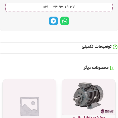
37 09 95 33 - 021​
توضیحات تکمیلی
محصولات دیگر