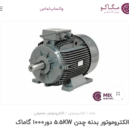
واتساپ
تماس
برای بزرگنمایی کلیک کنید
خانه
الکتروموتور
الکتروموتور معمولی
الکتروموتور بدنه چدن 5.5KW دور1000 گاماک