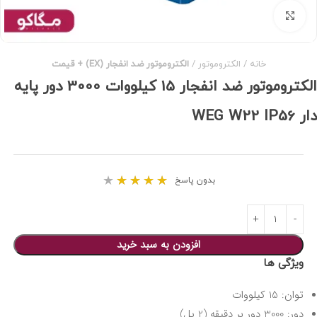
برای بزرگنمایی کلیک کنید
خانه
الکتروموتور
الکتروموتور ضد انفجار (EX) + قیمت
الکتروموتور ضد انفجار 15 کیلووات 3000 دور پایه
دار WEG W22 IP56
★
★
★
★
★
بدون پاسخ
افزودن به سبد خرید
ویژگی ها
توان: 15 کیلووات
دور: 3000 دور بر دقیقه (2 پل)