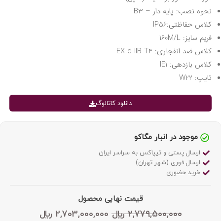
نحوه نصب: پایه دار – B3
کلاس حفاظتی:IP56
فریم سایز: 160M/L
کلاس ضد انفجاری: EX d llB T4
کلاس بازدهی: IE1
تایپ: W22
دانلود کاتالوگ
موجود در انبار مگاکو
ارسال پستی و تیپاکس به سراسر ایران
ارسال فوری (شهر تهران)
خرید حضوری
قیمت نهایی محصول
2,779,500,000
﷼
2,703,000,000
﷼