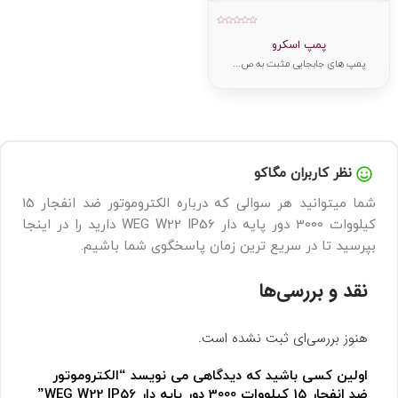
امتیاز
0
پمپ اسکرو
از
5
پمپ های جابجایی مثبت به ص...
نظر کاربران مگاکو
شما میتوانید هر سوالی که درباره الکتروموتور ضد انفجار 15
کیلووات 3000 دور پایه دار WEG W22 IP56 دارید را در اینجا
بپرسید تا در سریع ترین زمان پاسخگوی شما باشیم.
نقد و بررسی‌ها
هنوز بررسی‌ای ثبت نشده است.
اولین کسی باشید که دیدگاهی می نویسد “الکتروموتور
ضد انفجار 15 کیلووات 3000 دور پایه دار WEG W22 IP56”