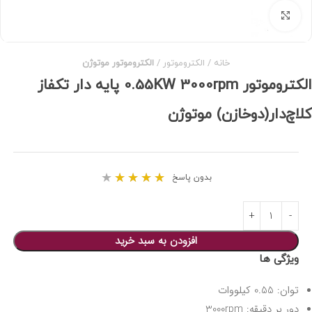
برای بزرگنمایی کلیک کنید
خانه
الکتروموتور
الکتروموتور موتوژن
الکتروموتور 0.55KW 3000rpm پایه دار تکفاز
کلاچ‌دار(دوخازن) موتوژن
★
★
★
★
★
بدون پاسخ
افزودن به سبد خرید
ویژگی ها
توان: 0.55 کیلووات
دور بر دقیقه: 3000rpm