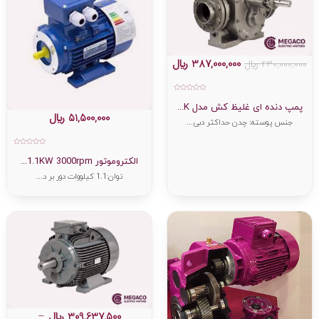
387,000,000
﷼
430,000,000
﷼
امتیاز
0
پمپ دنده ای غلیظ کش مدل K...
از
51,500,000
﷼
5
جنس پوسته: چدن حداکثر دبی...
امتیاز
0
الکتروموتور 1.1KW 3000rpm...
از
5
توان:1.1 کیلووات دور بر د...
309,637,500
﷼
–