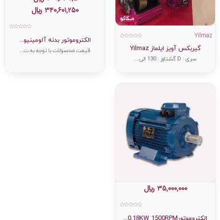
340,601,250
﷼
امتیاز
Yilmaz
0
الکتروموتور بدنه آلومینیو...
از
امتیاز
5
گیربکس آویز ایلماز Yilmaz
0
قیمت محصولات با توجه به ت...
از
5
سری : D گشتاور : 130 الی...
35,000,000
﷼
امتیاز
0
الکتروموتور0.18KW 1500RPM...