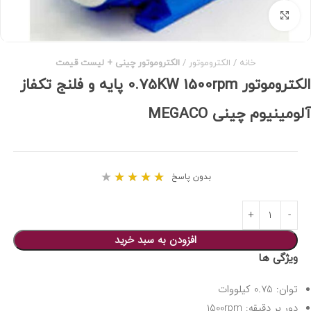
برای بزرگنمایی کلیک کنید
خانه
الکتروموتور
الکتروموتور چینی + لیست قیمت
الکتروموتور 0.75KW 1500rpm پایه و فلنج تکفاز
آلومینیوم چینی MEGACO
★
★
★
★
★
بدون پاسخ
افزودن به سبد خرید
ویژگی ها
توان: 0.75 کیلووات
دور بر دقیقه: 1500rpm