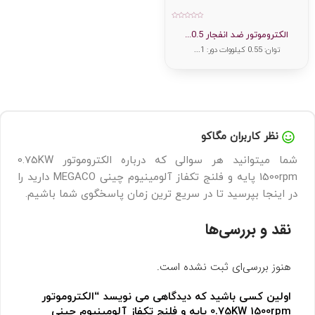
امتیاز
0
الکتروموتور ضد انفجار 0.5...
از
5
توان: 0.55 کیلووات دور: 1...
نظر کاربران مگاکو
شما میتوانید هر سوالی که درباره الکتروموتور 0.75KW
1500rpm پایه و فلنج تکفاز آلومینیوم چینی MEGACO دارید را
در اینجا بپرسید تا در سریع ترین زمان پاسخگوی شما باشیم.
نقد و بررسی‌ها
هنوز بررسی‌ای ثبت نشده است.
اولین کسی باشید که دیدگاهی می نویسد “الکتروموتور
0.75KW 1500rpm پایه و فلنج تکفاز آلومینیوم چینی