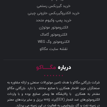
خرید گیربکس رستمی
خرید الکتروگیربکس حلزونی چینی
خرید پمپ وکیوم متحد
الکتروموتور موتوژن
الکتروموتور گاماک
الکتروموتور وگ WEG
نقشه سایت مگاکو
درباره
مگـــــاکو
شرکت بازرگانی مگاکو با هدف تامین موتورالات صنعتی و ارائه مشاوره به
صنعتگران عزیز، افتخار همکاری با صنایع مختلف را دارد. بازرگانی مگاکو
مفتخر به همکاری با پالایشگاه ها وسایر صنایع بوده و با واردات
الکتروموتورهای ضد انفجار (EEX)برند weg برزیل و سایر برندهای معتبر
در زمینه نفت و گاز، پتروشیمی به فعالیت در این زمینه می پردازد.