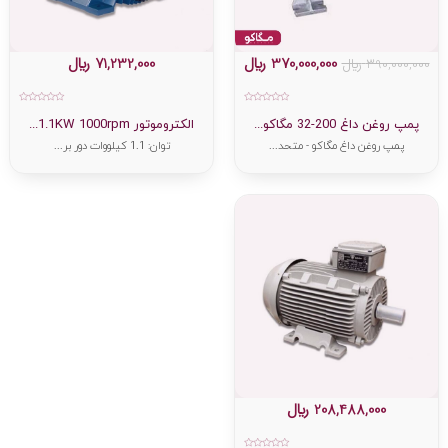
370,000,000
﷼
71,232,000
﷼
390,000,000
﷼
امتیاز
امتیاز
0
0
پمپ روغن داغ 200-32 مگاکو...
الکتروموتور 1.1KW 1000rpm...
از
از
5
5
پمپ روغن داغ مگاکو - متحد...
توان: 1.1 کیلووات دور بر...
208,488,000
﷼