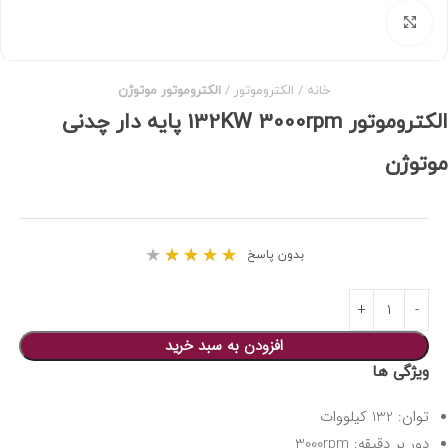
برای بزرگنمایی کلیک کنید
خانه
الکتروموتور
الکتروموتور موتوژن
الکتروموتور 132KW 3000rpm پایه دار چدنی
موتوژن
★
★
★
★
★
بدون پاسخ
افزودن به سبد خرید
ویژگی ها
توان: 132 کیلووات
دور بر دقیقه: 3000rpm