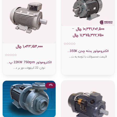
10,341,202,500
﷼
–
11,375,322,750
﷼
1,043,154,000
﷼
امتیاز
0
الکتروموتور بدنه چدن 355K...
از
5
قیمت محصولات با توجه به ت...
امتیاز
0
الکتروموتور 22KW 750rpm پ...
از
5
توان: 22 کیلووات دور بر د...
-4%