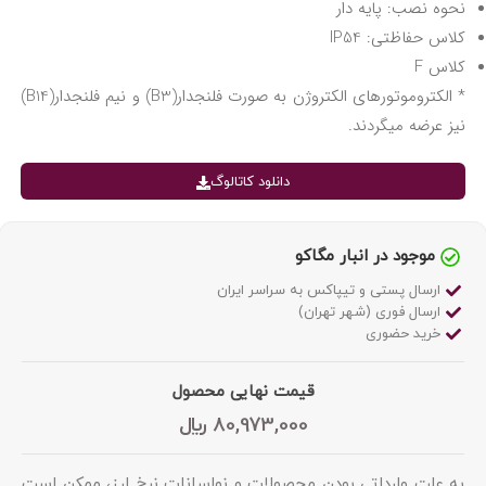
نحوه نصب: پایه دار
کلاس حفاظتی: IP54
کلاس F
* الکتروموتورهای الکتروژن به صورت فلنجدار(B3) و نیم فلنجدار(B14)
نیز عرضه میگردند.
دانلود کاتالوگ
موجود در انبار مگاکو
ارسال پستی و تیپاکس به سراسر ایران
ارسال فوری (شهر تهران)
خرید حضوری
قیمت نهایی محصول
80,973,000
﷼
به علت وارداتی بودن محصولات و نواسانات نرخ ارز، ممکن است