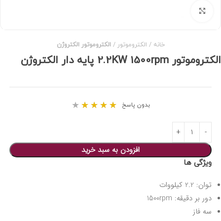
برای بزرگنمایی کلیک کنید
خانه
الکتروموتور
الکتروموتور الکتروژن
الکتروموتور 2.2KW 1500rpm پایه دار الکتروژن
★
★
★
★
★
بدون پاسخ
افزودن به سبد خرید
ویژگی ها
توان: 2.2 کیلووات
دور بر دقیقه: 1500rpm
سه فاز