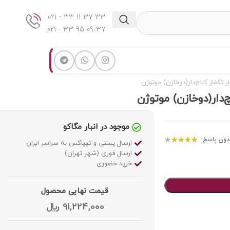
33 37 11 33 - 021
37 09 95 33 - 021
موجود در انبار مگاکو
★
★
★
★
★
دون پاسخ
ارسال پستی و تیپاکس به سراسر ایران
ارسال فوری (شهر تهران)
خرید حضوری
قیمت نهایی محصول
91,224,000
﷼