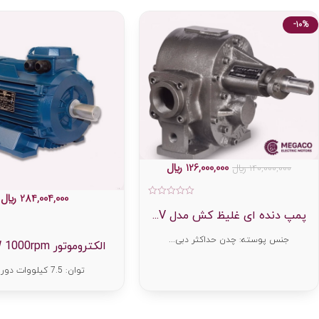
-10%
126,000,000
﷼
140,000,000
﷼
284,004,000
﷼
امتیاز
0
پمپ دنده ای غلیظ کش مدل V...
از
5
جنس پوسته: چدن حداکثر دبی...
الکتروموتور 7.5KW 1000rpm...
توان: 7.5 کیلووات دور بر...