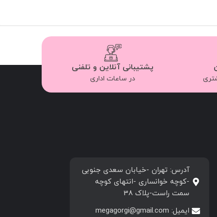
پشتیبانی آنلاین و تلفنی
شتری
در ساعات اداری
آدرس: تهران -خیابان سعدی جنوبی
-کوچه خوانساری -انتهای کوچه
سمت راست-پلاک 38
ایمیل: megagorgi@gmail.com