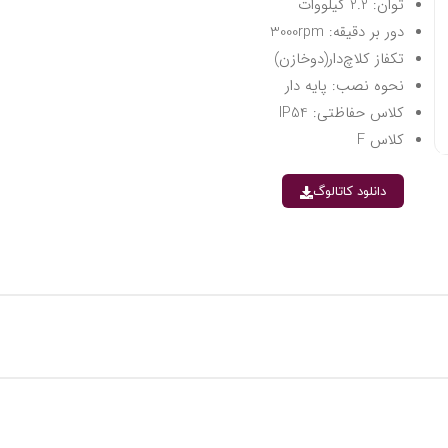
توان: 2.2 کیلووات
دور بر دقیقه: 3000rpm
تکفاز کلاچ‌دار(دوخازن)
نحوه نصب: پایه دار
کلاس حفاظتی: IP54
کلاس F
دانلود کاتالوگ