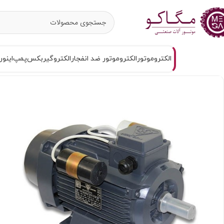
الکتروموتور
الکتروموتور ضد انفجار
الکتروگیربکس
پمپ
اینور