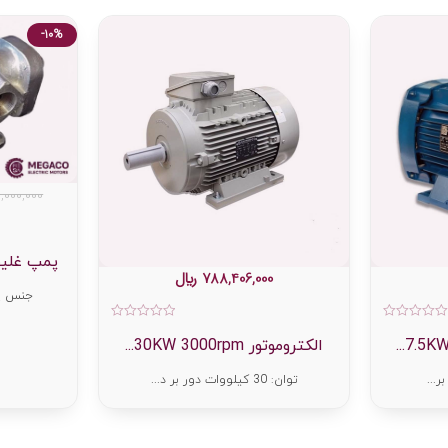
-10%
,000,000
پمپ غلیظ کش 
788,406,000
﷼
جنس پو
امتیاز
امتیاز
0
0
الکتروموتور 30KW 3000rpm...
از
از
5
5
توان: 30 کیلووات دور بر د...