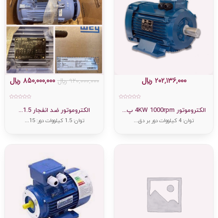
202,136,000
﷼
850,000,000
﷼
920,000,000
﷼
امتیاز
امتیاز
0
0
الکتروموتور 4KW 1000rpm پ...
الکتروموتور ضد انفجار 1.5...
از
از
5
5
توان: 4 کیلووات دور بر دق...
توان: 1.5 کیلووات دور: 15...