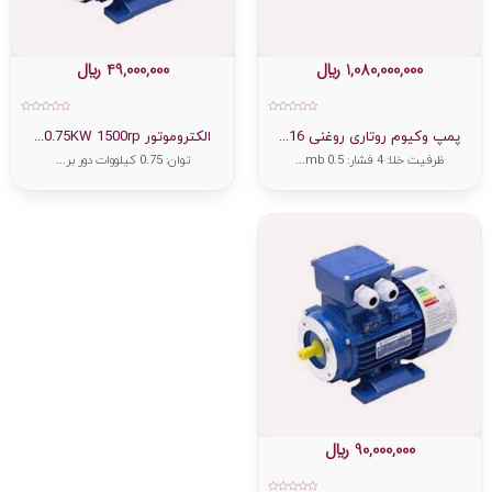
1,080,000,000
﷼
49,000,000
﷼
امتیاز
امتیاز
0
0
پمپ وکیوم روتاری روغنی 16...
الکتروموتور 0.75KW 1500rp...
از
از
5
5
ظرفیت خلا: 4 فشار: 0.5 mb...
توان: 0.75 کیلووات دور بر...
90,000,000
﷼