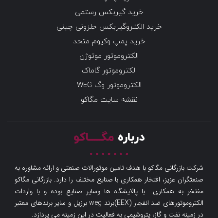
خرید گیربکس رستمی
خرید الکتروگیربکس حلزونی چینی
خرید پمپ وکیوم متحد
الکتروموتور موتوژن
الکتروموتور گاماک
الکتروموتور وگ WEG
نقشه سایت مگاکو
درباره
مگـــــاکو
شرکت بازرگانی مگاکو با هدف تامین موتورالات صنعتی و ارائه مشاوره به
صنعتگران عزیز، افتخار همکاری با صنایع مختلف را دارد. بازرگانی مگاکو
مفتخر به همکاری با پالایشگاه ها وسایر صنایع بوده و با واردات
الکتروموتورهای ضد انفجار (EEX)برند weg برزیل و سایر برندهای معتبر
در زمینه نفت و گاز، پتروشیمی به فعالیت در این زمینه می پردازد.