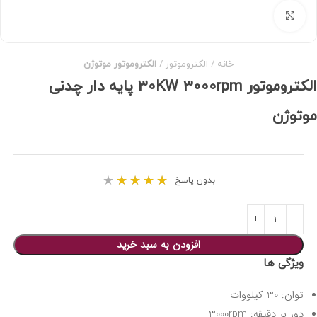
برای بزرگنمایی کلیک کنید
خانه
الکتروموتور
الکتروموتور موتوژن
الکتروموتور 30KW 3000rpm پایه دار چدنی
موتوژن
★
★
★
★
★
بدون پاسخ
افزودن به سبد خرید
ویژگی ها
توان: 30 کیلووات
دور بر دقیقه: 3000rpm