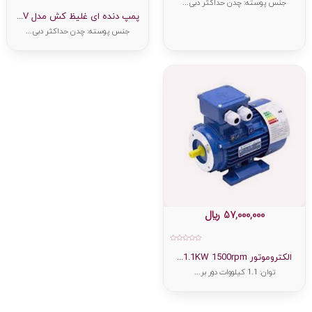
جنس پوسته: چدن حداکثر دبی...
امتیاز
0
پمپ دنده ای غلیظ کش مدل V...
از
5
جنس پوسته: چدن حداکثر دبی...
57,000,000
﷼
امتیاز
0
الکتروموتور 1.1KW 1500rpm...
از
5
توان: 1.1 کیلووات دور بر...