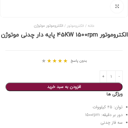
برای بزرگنمایی کلیک کنید
خانه
الکتروموتور
الکتروموتور موتوژن
الکتروموتور 45KW 1500rpm پایه دار چدنی موتوژن
★
★
★
★
★
بدون پاسخ
افزودن به سبد خرید
ویژگی ها
توان: 45 کیلووات
دور بر دقیقه: 1500rpm
سه فاز چدنی