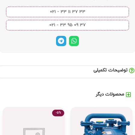
33 37 11 33 - 021​
37 09 95 33 - 021​
توضیحات تکمیلی
محصولات دیگر
-5%