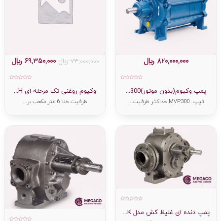
820,000,000
﷼
69,350,000
﷼
73,000,000
﷼
امتیاز
امتیاز
0
0
پمپ وکیوم(بدون موتور)300...
وکیوم روغنی تک مرحله ای H...
از
از
5
5
تیپ : MVP300 حداکثر ظرفیت...
ظرفیت خلا: 6 متر مکعب بر...
امتیاز
0
پمپ دنده ای غلیظ کش مدل K...
از
5