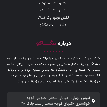
الکتروموتور موتوژن
الکتروموتور گاماک
الکتروموتور وگ WEG
نقشه سایت مگاکو
درباره
مگـــــاکو
شرکت بازرگانی مگاکو با هدف تامین موتورالات صنعتی و ارائه مشاوره به
صنعتگران عزیز، افتخار همکاری با صنایع مختلف را دارد. بازرگانی مگاکو
مفتخر به همکاری با پالایشگاه ها وسایر صنایع بوده و با واردات
الکتروموتورهای ضد انفجار (EEX)برند weg برزیل و سایر برندهای معتبر
در زمینه نفت و گاز، پتروشیمی به فعالیت در این زمینه می پردازد.
آدرس: تهران -خیابان سعدی جنوبی -کوچه
خوانساری -انتهای کوچه سمت راست-پلاک 38