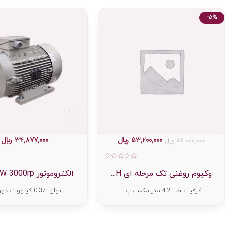
-5%
53,200,000
﷼
34,877,000
﷼
56,000,000
﷼
امتیاز
0
وکیوم روغنی تک مرحله ای H...
الکتروموتور 0.37KW 3000rp...
از
5
ظرفیت خلا: 4.2 متر مکعب ب...
توان: 0.37 کیلووات دور بر...