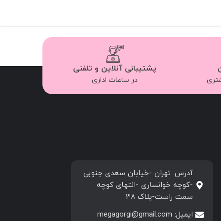
پشتیبانی آنلاین و تلفنی
شتری
در ساعات اداری
آدرس: تهران -خیابان سعدی جنوبی
-کوچه خوانساری -انتهای کوچه
سمت راست-پلاک 38
ایمیل: megagorgi@gmail.com