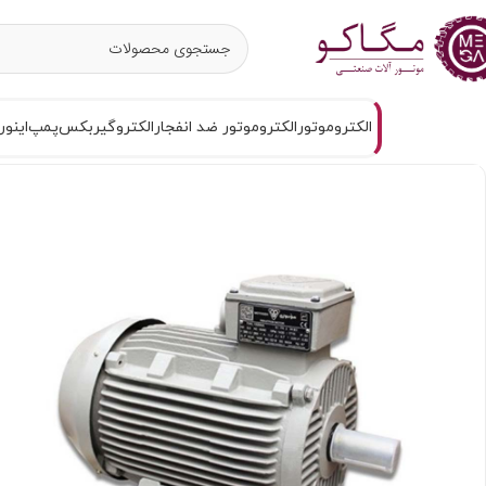
الکتروموتور
الکتروموتور ضد انفجار
الکتروگیربکس
پمپ
اینور