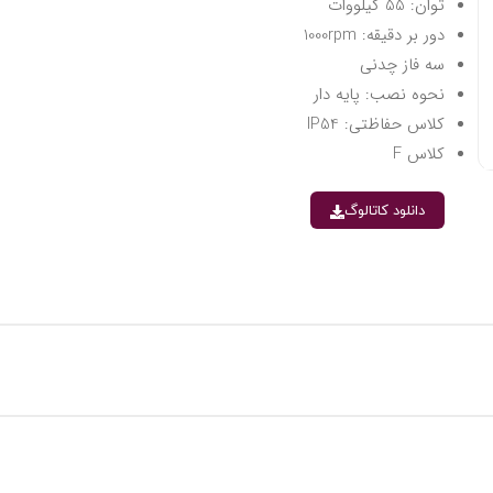
توان: 55 کیلووات
دور بر دقیقه: 1000rpm
سه فاز چدنی
نحوه نصب: پایه دار
کلاس حفاظتی: IP54
کلاس F
دانلود کاتالوگ