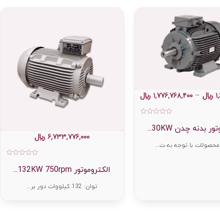
1
﷼
–
1,776,768,400
﷼
امتیاز
0
ر بدنه چدن 30KW...
از
6,733,776,000
﷼
5
حصولات با توجه به ت...
امت
0
الکتروموتور 132KW 750rpm...
از
5
توان: 132 کیلووات دور بر...