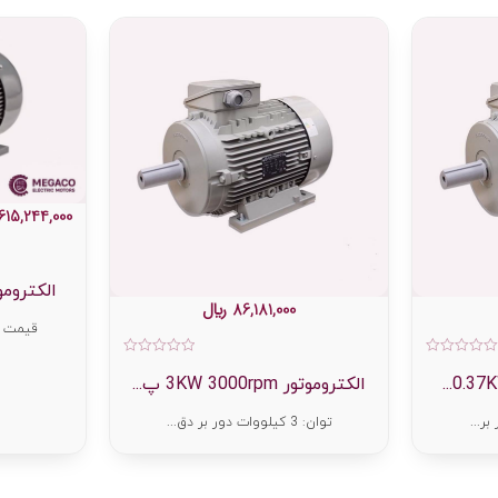
,615,244,000
الکتروموتو
86,181,000
﷼
قیمت م
امتیاز
امتیاز
0
0
الکتروموتور 3KW 3000rpm پ...
از
از
5
5
توان: 3 کیلووات دور بر دق...