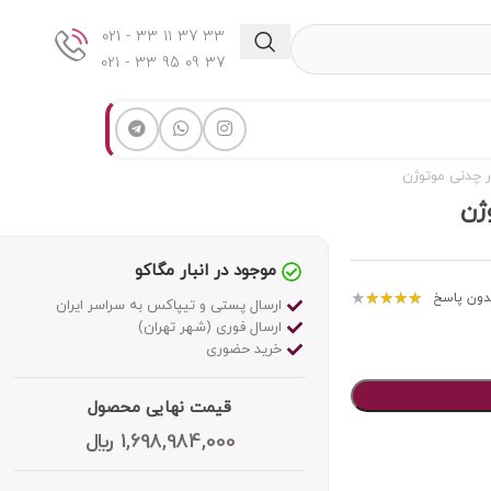
33 37 11 33 - 021
37 09 95 33 - 021
موجود در انبار مگاکو
★
★
★
★
★
دون پاسخ
ارسال پستی و تیپاکس به سراسر ایران
ارسال فوری (شهر تهران)
خرید حضوری
قیمت نهایی محصول
1,698,984,000
﷼