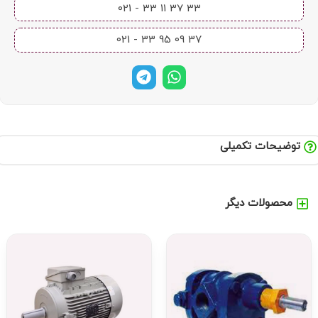
33 37 11 33 - 021​
37 09 95 33 - 021​
توضیحات تکمیلی
محصولات دیگر