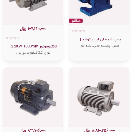
107,640,000
﷼
امتیاز
0
پمپ دنده ای ایران تولید |...
از
امتیاز
5
جنس : پوسته چدنی، دنده فو...
0
الکتروموتور 2.2KW 1000rpm...
از
5
توان: 2.2 کیلووات دور بر...
8,810,256,000
﷼
83,706,000
﷼