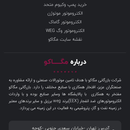
خرید پمپ وکیوم متحد
الکتروموتور موتوژن
الکتروموتور گاماک
الکتروموتور وگ WEG
نقشه سایت مگاکو
درباره
مگـــــاکو
شرکت بازرگانی مگاکو با هدف تامین موتورالات صنعتی و ارائه مشاوره به
صنعتگران عزیز، افتخار همکاری با صنایع مختلف را دارد. بازرگانی مگاکو
مفتخر به همکاری با پالایشگاه ها وسایر صنایع بوده و با واردات
الکتروموتورهای ضد انفجار (EEX)برند weg برزیل و سایر برندهای معتبر
در زمینه نفت و گاز، پتروشیمی به فعالیت در این زمینه می پردازد.
آدرس: تهران -خیابان سعدی جنوبی -کوچه