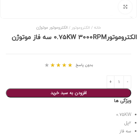
برای بزرگنمایی کلیک کنید
خانه
الکتروموتور
الکتروموتور موتوژن
الکتروموتور0.75KW 3000RPM سه فاز موتوژن
★
★
★
★
★
بدون پاسخ
افزودن به سبد خرید
ویژگی ها
0.75KW
2پل
سه فاز