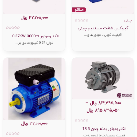
47,208,000
﷼
چینی
امتیاز
گیربکس شافت مستقیم چینی
0
از
امتیاز
5
قابلیت کوپل با موتور های...
0
الکتروموتور 0.37KW 3000rp...
از
5
توان: 0.37 کیلووات دور بر...
814,395,500
﷼
–
895,835,050
﷼
32,000,000
﷼
امتیاز
0
الکتروموتور بدنه چدن 18.5...
از
5
قیمت محصولات با توجه به ت...