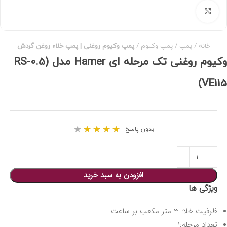
برای بزرگنمایی کلیک کنید
خانه
پمپ
پمپ وکیوم
پمپ وکیوم روغنی | پمپ خلاء روغن گردش
وکیوم روغنی تک مرحله ای Hamer مدل (RS-0.5
(VE115
★
★
★
★
★
بدون پاسخ
افزودن به سبد خرید
ویژگی ها
ظرفیت خلا: 3 متر مکعب بر ساعت
تعداد مرحله:1