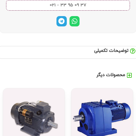
37 09 95 33 - 021​
توضیحات تکمیلی
محصولات دیگر