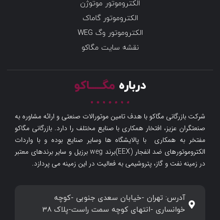
الکتروموتور موتوژن
الکتروموتور گاماک
الکتروموتور وگ WEG
نقشه سایت مگاکو
درباره
مگـــــاکو
شرکت بازرگانی مگاکو با هدف تامین موتورالات صنعتی و ارائه مشاوره به
صنعتگران عزیز، افتخار همکاری با صنایع مختلف را دارد. بازرگانی مگاکو
مفتخر به همکاری با پالایشگاه ها وسایر صنایع بوده و با واردات
الکتروموتورهای ضد انفجار (EEX)برند weg برزیل و سایر برندهای معتبر
در زمینه نفت و گاز، پتروشیمی به فعالیت در این زمینه می پردازد.
آدرس: تهران -خیابان سعدی جنوبی -کوچه
خوانساری -انتهای کوچه سمت راست-پلاک 38