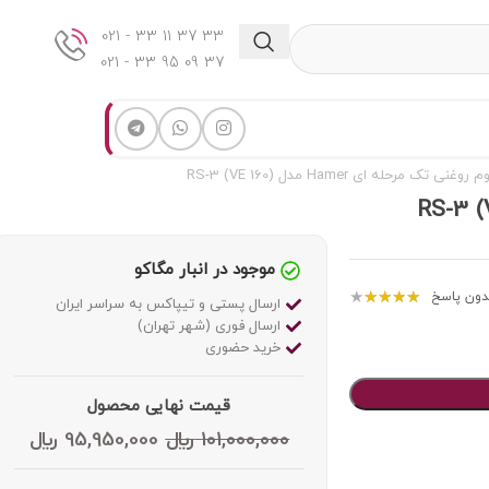
33 37 11 33 - 021
37 09 95 33 - 021
وغنی تک مرحله ای Hamer مدل RS-3 (VE 160)
موجود در انبار مگاکو
★
★
★
★
★
دون پاسخ
ارسال پستی و تیپاکس به سراسر ایران
ارسال فوری (شهر تهران)
خرید حضوری
قیمت نهایی محصول
101,000,000
﷼
95,950,000
﷼