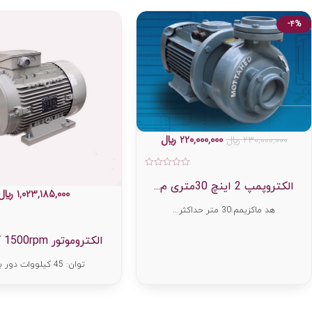
-4%
220,000,000
﷼
230,000,000
﷼
امتیاز
0
الکتروپمپ 2 اینچ 30متری م...
1,023,185,000
﷼
از
5
هد ماکزیمم:30 متر حداکثر...
الکتروموتور 45KW 1500rpm...
توان: 45 کیلووات دور بر د...