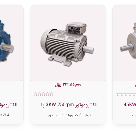
194,166,000
﷼
امتیاز
امتیاز
0
0
الکتروموتور 3KW 750rpm پا...
الکتروموتور5KW 1500RPM
از
از
5
5
توان: 3 کیلووات دور بر دق...
0.25KW 4 پل سه ف