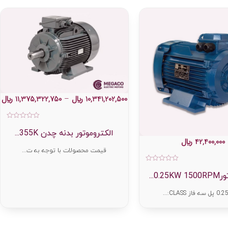
10,341,202,500
﷼
–
11,375,322,750
﷼
امت
0
الکتروموتور بدنه چدن 355K...
از
42,400,000
﷼
5
قیمت محصولات با توجه به ت...
امتیاز
0
0.2...
از
5
از CLASS:...