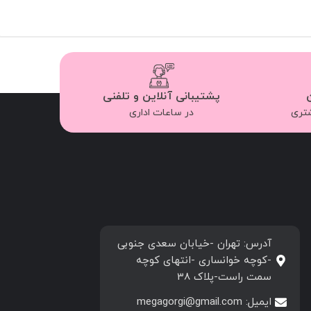
پشتیبانی آنلاین و تلفنی
شتری
در ساعات اداری
آدرس: تهران -خیابان سعدی جنوبی
-کوچه خوانساری -انتهای کوچه
سمت راست-پلاک 38
ایمیل: megagorgi@gmail.com