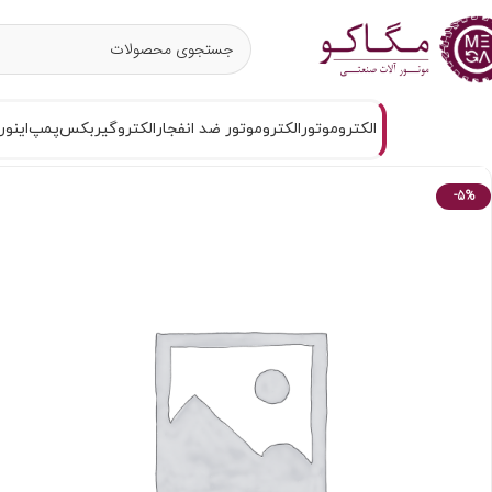
الکتروموتور
الکتروموتور ضد انفجار
الکتروگیربکس
پمپ
اینور
-5%