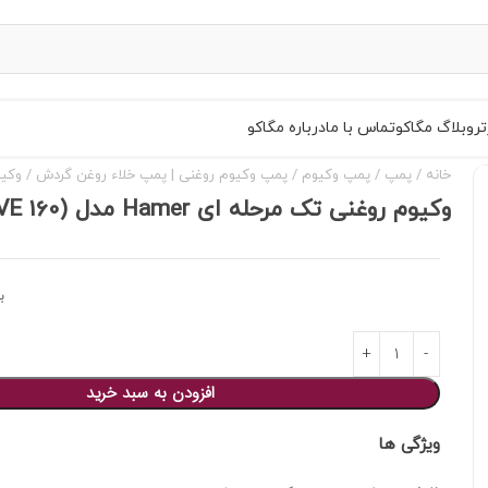
تر
وبلاگ مگاکو
تماس با ما
درباره مگاکو
خانه
پمپ
پمپ وکیوم
پمپ وکیوم روغنی | پمپ خلاء روغن گردش
وکیوم ر
وکیوم روغنی تک مرحله ای Hamer مدل RS-3 (VE 160)
ب
افزودن به سبد خرید
ویژگی ها