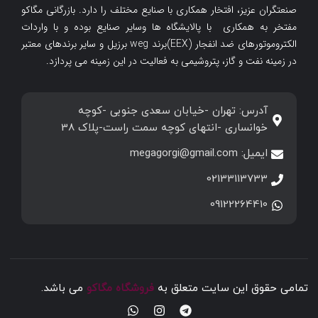
صنعتگران عزیز، افتخار همکاری با صنایع مختلف را دارد. بازرگانی مگاکو
مفتخر به همکاری با پالایشگاه ها وسایر صنایع بوده و با واردات
الکتروموتورهای ضد انفجار (EEX)برند weg برزیل و سایر برندهای معتبر
در زمینه نفت و گاز، پتروشیمی به فعالیت در این زمینه می پردازد.
آدرس: تهران -خیابان سعدی جنوبی -کوچه
خوانساری -انتهای کوچه سمت راست-پلاک 38
ایمیل: megagorgi@gmail.com
02133113733
09122264410
تمامی حقوق این سایت متعلق به
فروشگاه مگاکو
می باشد.