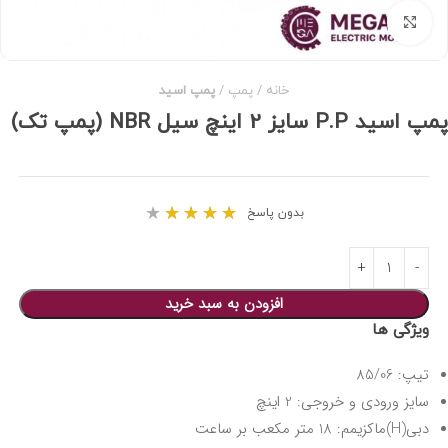
برای بزرگنمایی کلیک کنید
خانه
پمپ
پمپ اسید
پمپ اسید P.P سایز 2 اینچ سیل NBR (پمپ تک)
★
★
★
★
★
بدون پاسخ
افزودن به سبد خرید
ویژگی ها
تیپ: 85/06
سایز ورودی و خروجی: 2 اینچ
دبی(H)ماکزیمم: 18 متر مکعب بر ساعت