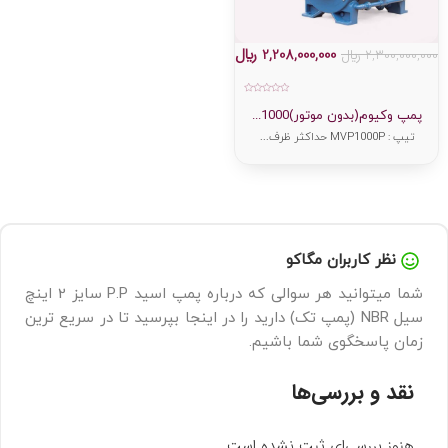
2,208,000,000
﷼
2,300,000,000
﷼
امتیاز
0
پمپ وکیوم(بدون موتور)1000...
از
5
تیپ : MVP1000P حداکثر ظرف...
نظر کاربران مگاکو
شما میتوانید هر سوالی که درباره پمپ اسید P.P سایز 2 اینچ
سیل NBR (پمپ تک) دارید را در اینجا بپرسید تا در سریع ترین
زمان پاسخگوی شما باشیم.
نقد و بررسی‌ها
هنوز بررسی‌ای ثبت نشده است.