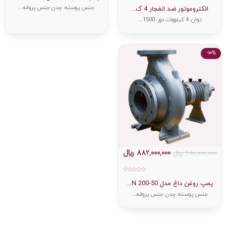
امتیاز
5
جنس پوسته: چدن جنس پروانه...
0
الکتروموتور ضد انفجار 4 ک...
از
5
توان: 4 کیلووات دور: 1500...
-10%
882,000,000
﷼
980,000,000
﷼
امتیاز
0
پمپ روغن داغ مدل 50-200 N...
از
5
جنس پوسته: چدن جنس پروانه...