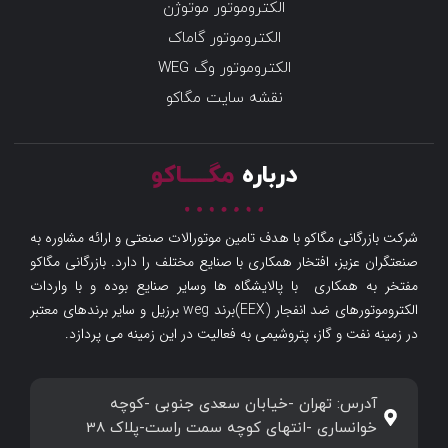
الکتروموتور موتوژن
الکتروموتور گاماک
الکتروموتور وگ WEG
نقشه سایت مگاکو
درباره
مگـــــاکو
شرکت بازرگانی مگاکو با هدف تامین موتورالات صنعتی و ارائه مشاوره به
صنعتگران عزیز، افتخار همکاری با صنایع مختلف را دارد. بازرگانی مگاکو
مفتخر به همکاری با پالایشگاه ها وسایر صنایع بوده و با واردات
الکتروموتورهای ضد انفجار (EEX)برند weg برزیل و سایر برندهای معتبر
در زمینه نفت و گاز، پتروشیمی به فعالیت در این زمینه می پردازد.
آدرس: تهران -خیابان سعدی جنوبی -کوچه
خوانساری -انتهای کوچه سمت راست-پلاک 38