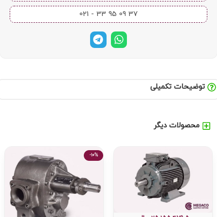
37 09 95 33 - 021​
توضیحات تکمیلی
محصولات دیگر
-10%