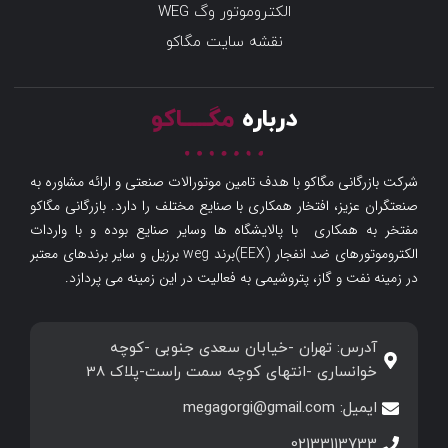
الکتروموتور وگ WEG
نقشه سایت مگاکو
درباره
مگـــــاکو
شرکت بازرگانی مگاکو با هدف تامین موتورالات صنعتی و ارائه مشاوره به
صنعتگران عزیز، افتخار همکاری با صنایع مختلف را دارد. بازرگانی مگاکو
مفتخر به همکاری با پالایشگاه ها وسایر صنایع بوده و با واردات
الکتروموتورهای ضد انفجار (EEX)برند weg برزیل و سایر برندهای معتبر
در زمینه نفت و گاز، پتروشیمی به فعالیت در این زمینه می پردازد.
آدرس: تهران -خیابان سعدی جنوبی -کوچه
خوانساری -انتهای کوچه سمت راست-پلاک 38
ایمیل: megagorgi@gmail.com
02133113733