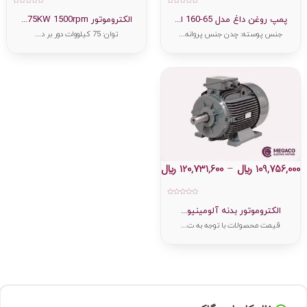
امتیاز
امتیاز
0
0
پمپ روغن داغ مدل 65-160 ا...
الکتروموتور 75KW 1500rpm...
از
از
5
5
جنس پوسته: چدن جنس پروانه...
توان: 75 کیلووات دور بر د...
109,756,000
﷼
–
120,731,600
﷼
امتیاز
0
الکتروموتور بدنه آلومینیو...
از
5
قیمت محصولات با توجه به ت...