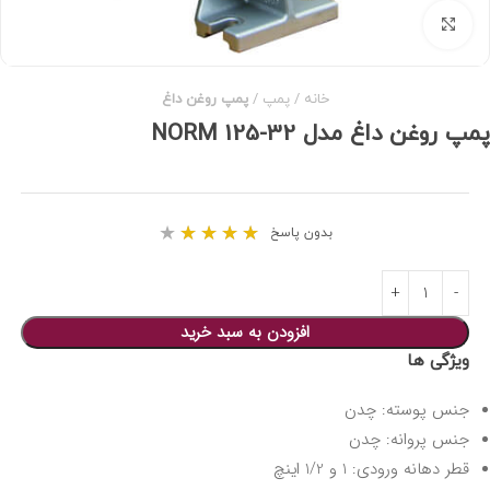
برای بزرگنمایی کلیک کنید
خانه
پمپ
پمپ روغن داغ
پمپ روغن داغ مدل 32-125 NORM
★
★
★
★
★
بدون پاسخ
افزودن به سبد خرید
ویژگی ها
جنس پوسته: چدن
جنس پروانه: چدن
قطر دهانه ورودی: 1 و 1/2 اینچ