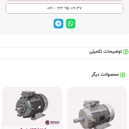
37 09 95 33 - 021​
توضیحات تکمیلی
محصولات دیگر