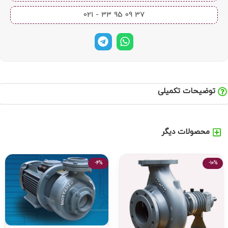
37 09 95 33 - 021​
توضیحات تکمیلی
محصولات دیگر
-4%
-10%