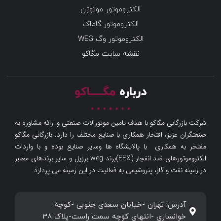
الکتروموتور موتوژن
الکتروموتور گاماک
الکتروموتور وگ WEG
نقشه سایت مگاکو
درباره
مگـــــاکو
شرکت بازرگانی مگاکو با هدف تامین موتورالات صنعتی و ارائه مشاوره به
صنعتگران عزیز، افتخار همکاری با صنایع مختلف را دارد. بازرگانی مگاکو
مفتخر به همکاری با پالایشگاه ها وسایر صنایع بوده و با واردات
الکتروموتورهای ضد انفجار (EEX)برند weg برزیل و سایر برندهای معتبر
در زمینه نفت و گاز، پتروشیمی به فعالیت در این زمینه می پردازد.
آدرس: تهران -خیابان سعدی جنوبی -کوچه
خوانساری -انتهای کوچه سمت راست-پلاک 38