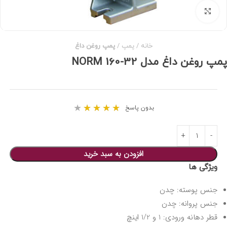
برای بزرگنمایی کلیک کنید
خانه
پمپ
پمپ روغن داغ
پمپ روغن داغ مدل 32-160 NORM
★
★
★
★
★
بدون پاسخ
افزودن به سبد خرید
ویژگی ها
جنس پوسته: چدن
جنس پروانه: چدن
قطر دهانه ورودی: 1 و 1/2 اینچ