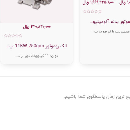
1
﷼
–
1,669,445,800
﷼
امتیاز
0
وتور بدنه آلومینیو...
از
420,840,000
﷼
5
حصولات با توجه به ت...
امت
0
الکتروموتور 11KW 750rpm پ...
از
5
توان: 11 کیلووات دور بر د...