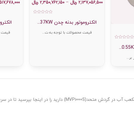
2,137,056,500
﷼
–
2,350,762,150
﷼
,517,678,000
امتیاز
0
الکتروموتور بدنه چدن 37KW...
الکتروم
از
5
قیمت محصولات با توجه به ت...
قیمت م
امتیاز
0
از
5