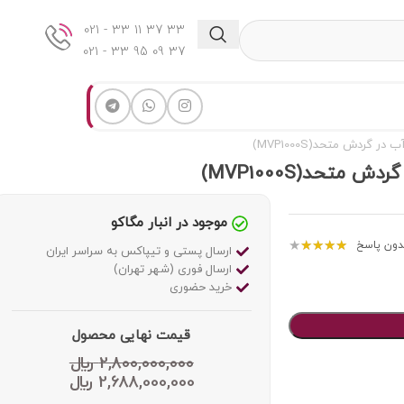
33 37 11 33 - 021
37 09 95 33 - 021
موجود در انبار مگاکو
★
★
★
★
★
دون پاسخ
ارسال پستی و تیپاکس به سراسر ایران
ارسال فوری (شهر تهران)
خرید حضوری
قیمت نهایی محصول
2,800,000,000
﷼
2,688,000,000
﷼