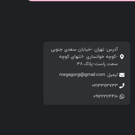
آدرس: تهران -خیابان سعدی جنوبی
-کوچه خوانساری -انتهای کوچه
سمت راست-پلاک 38
ایمیل: megagorgi@gmail.com
02133113733
09122264410