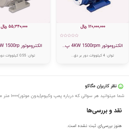
120,000,000
﷼
55,340,000
﷼
امتیاز
0
الکتروموتور 4KW 1500rpm پ...
الکتروموتور 0.55KW 1500rp...
از
5
توان: 4 کیلووات دور بر دق...
توان: 0.55 کیلووات دور بر...
نظر کاربران مگاکو
شما میتوانید هر سوالی که درباره پمپ وکیوم(بدون موتور)1000 متر مکعب آب در گردش متحد(MVP1000S) دارید را در اینجا بپرسید تا در سریع ترین زمان پاسخگوی شما باشیم.
نقد و بررسی‌ها
هنوز بررسی‌ای ثبت نشده است.