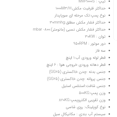
تیپ : MVP1000S
حداکثر ظرفیت مکش:1000M3/H
نوع پمپ:تک مرحله ای سوپاپدار
حداکثر فشار مکش مطلق:30mmhg
حداکثر فشار مکش نسبی (مانومتر):800- mbar
توان : 30KW
دور موتور : 950RPM
سه فاز
قطر لوله ورودی آب:1 اینچ
قطر دهانه ورودی خروجی هوا : 6 اینچ
جنس بدنه :چدن خاکستری (GG25)
جنس پروانه :چدن خاکستری (GG25)
جنس شافت:استنلس استیل
وزن پمپ:500KG
وزن تقریبی الکتروپمپ:820KG
نوع کوپلینگ: روی شاسی
سیستم آب بندی : مکانیکال سیل