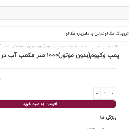
تر
وبلاگ مگاکو
تماس با ما
درباره مگاکو
خانه
پمپ
پمپ متحد + قیمت
پمپ وکیوم(بدون موتور)1000 متر مکعب آب در گردش متحد(MVP1000S)
پمپ وکیوم(بدون موتور)1000 متر مکعب آب در گردش متحد(MVP1000S)
ب
افزودن به سبد خرید
ویژگی ها