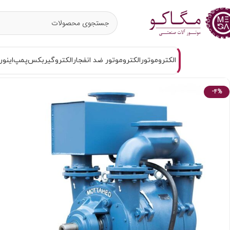
الکتروموتور
الکتروموتور ضد انفجار
الکتروگیربکس
پمپ
اینور
-4%