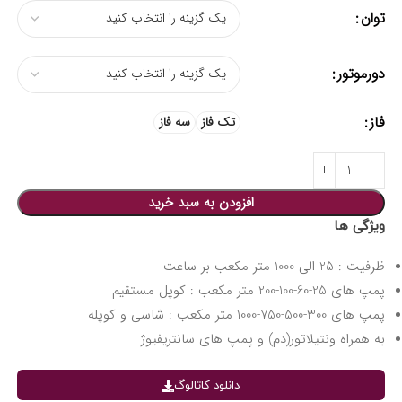
توان
دورموتور
فاز
تک فاز
سه فاز
افزودن به سبد خرید
ویژگی ها
ظرفیت : 25 الی 1000 متر مكعب بر ساعت
پمپ هاى 25-60-100-200 متر مكعب : کوپل مستقیم
پمپ های 300-500-750-1000 متر مكعب : شاسی و کوپله
به همراه ونتيلاتور(دم) و پمپ هاى سانتريفيوژ
دانلود کاتالوگ