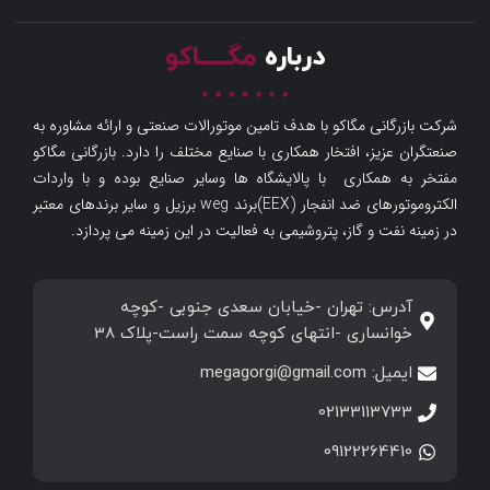
درباره
مگـــــاکو
شرکت بازرگانی مگاکو با هدف تامین موتورالات صنعتی و ارائه مشاوره به
صنعتگران عزیز، افتخار همکاری با صنایع مختلف را دارد. بازرگانی مگاکو
مفتخر به همکاری با پالایشگاه ها وسایر صنایع بوده و با واردات
الکتروموتورهای ضد انفجار (EEX)برند weg برزیل و سایر برندهای معتبر
در زمینه نفت و گاز، پتروشیمی به فعالیت در این زمینه می پردازد.
آدرس: تهران -خیابان سعدی جنوبی -کوچه
خوانساری -انتهای کوچه سمت راست-پلاک 38
ایمیل: megagorgi@gmail.com
02133113733
09122264410