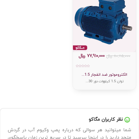
77,910,000
﷼
80,115,000
﷼
امتیاز
0
الکتروموتور ضد انفجار 1.5...
از
5
توان: 1.5 کیلووات دور: 30...
نظر کاربران مگاکو
شما میتوانید هر سوالی که درباره پمپ وکیوم آب در گردش
متحد دارید را در اینجا بپرسید تا در سریع ترین زمان پاسخگوی