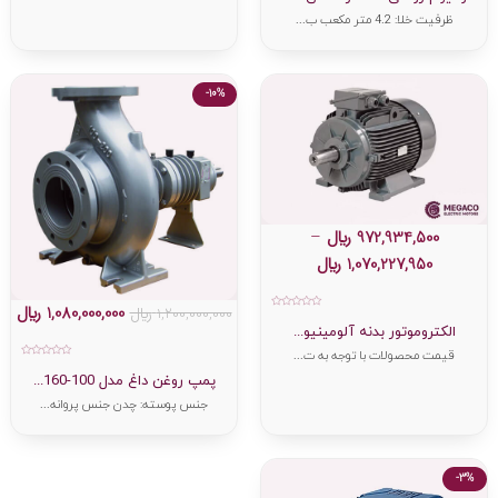
5
ظرفیت خلا: 4.2 متر مکعب ب...
-10%
972,934,500
﷼
–
1,070,227,950
﷼
1,080,000,000
﷼
1,200,000,000
﷼
امتیاز
0
الکتروموتور بدنه آلومینیو...
از
5
قیمت محصولات با توجه به ت...
امتیاز
0
پمپ روغن داغ مدل 100-160...
از
5
جنس پوسته: چدن جنس پروانه...
-3%