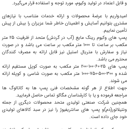
و قابل اعتماد در تولید وکیوم، مورد توجه و استفاده قرار می‌گیرد.
امیدواریم با عرضۀ محصولات و ارائه خدمات متناسب با نیازهای
مشتری بتوانیم آسایش و اطمینان خاطر شما عزیزان را بیش از پیش
تأمین نماییم.
پمپ هاى وكيوم رينگ مايع (آب در گردش) متحد از ظرفيت 25 متر
مكعب بر ساعت تا 1000 متر مكعب بر ساعت مى باشد و در صورت
نياز و سفارش با متريال استيل نيز قابل ارائه به مصرف كنندگان
محترم مى باشد.
پمپ هاى 25-60-100-200 متر مكعب به صورت كوپل مستقيم ارائه
شده و 300-500-750-1000 متر مكعب به صورت شاسى و كوپله ارائه
مى شوند.
جهت اطلاع از هر گونه مشخصات فنى پمپ ها به كاتالوگ ها
مراجعه فرموده و يا با كارشناسان مگاكو تماس حاصل فرماييد.
همچنين شركت صنعتى توليدى متحد محصولات ديگرى از جمله
ونتيلاتور(دم)و پمپ هاى سانتريفيوژ را نيز در سبد كالاهاى توليدى
خود جاى داده است.