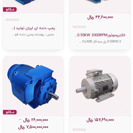
44,600,000
﷼
امتیاز
0
پمپ دنده ای ایران تولید |...
از
امتیاز
5
جنس : پوسته چدنی، دنده فو...
0
الکتروموتور0.55KW 3000RPM...
از
5
0.55KW 2 پل سه فاز CLASS:...
157,690,000
﷼
26,000,000
﷼
–
7,500,000,000
﷼