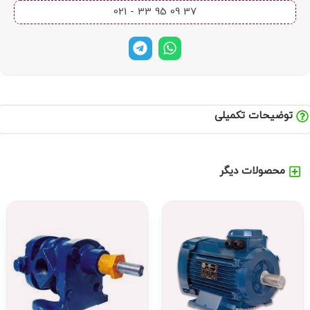
37 09 95 33 - 021​
توضیحات تکمیلی
محصولات دیگر