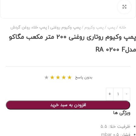
برای بزرگنمایی کلیک کنید
خانه
پمپ
پمپ وکیوم
پمپ وکیوم روغنی | پمپ خلاء روغن گردش
پمپ وکیوم روتاری روغنی 200 متر مکعب مگاکو
مدلRA 0200 F
★
★
★
★
★
بدون پاسخ
افزودن به سبد خرید
ویژگی ها
ظرفیت خلا: 5.5
فشار: 0.5 mbar