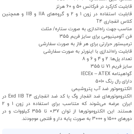
قابلیت کارکرد در فرکانس 50 و 60 هرتز
قابلیت استفاده در زون 1 و 2 و گروه‌های IIA و IIB و همچنین
کلاس انفجاری T4
مناسب جهت راه‌اندازی به صورت ستاره/ مثلت
فن آلومینیومی برای سایز فریم 355
ترمیستور حرارتی برای هر فاز به صورت سفارشی
قابلیت راه‌اندازی با اینورتر به صورت سفارشی
تعداد پل‌ها: 2 و 4 و 6 و 8
سایز فریم 71 تا 355
گواهینامه IECEx – ATEX
دارای رال رنگ 5010
الکتروموتور ضد آب پتروشیمی
الکتروموتورهای ضد انفجار وگ با کد ضد انفجاری Exd IIB T4 در
ایران عرضه می‌شوند که متناسب برای استفاده در زون 1 و 2
هستند. این الکتروموتورها از توان 0.37 تا 355 کیلووات و در
دورهای 1500 و 3000 به صورت پایه دار و فلنجی موجودند.