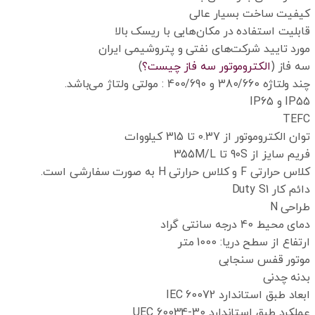
کیفیت ساخت بسیار عالی
قابلیت استفاده در مکان‌هایی با ریسک بالا
مورد تایید شرکت‌های نفتی و پتروشیمی ایران
سه فاز (
الکتروموتور سه فاز چیست؟
)
چند ولتاژه 380/660 و 400/690 : مولتی ولتاژ می‌باشد.
IP55 و IP65
TEFC
توان الکتروموتور از 0.37 تا 315 کیلووات
فریم سایز از 90S تا 355M/L
کلاس حرارتی F و کلاس حرارتی H به صورت سفارشی است.
دائم کار Duty S1
طراحی N
دمای محیط 40 درجه سانتی گراد
ارتفاع از سطح دریا: 1000 متر
موتور قفس سنجابی
بدنه چدنی
ابعاد طبق استاندارد IEC 60072
عملکرد طبق استاندارد UEC 60034-30