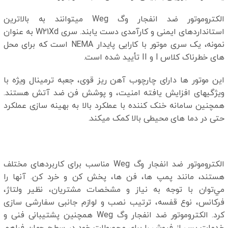
الکتروموتور ضد انفجار وگ Weg میتوانند به بالاترین
استانداردهای ایمنی و کارآمدی دست یابند. سری W21Xd به عنوان
نمونه، یک سری موتور با کارایی پایدار NEMA است که برای محل‌
های خطرناک کلاس I و II تأیید شده است.
این موتور ها دارای چارچوب آهن ریز قوی، جعبه ترمینال ویژه با
ویژگیهای افزایش یافته امنیت، و پوشش فن ضد آتش هستند.
همچنین سامانه خنک کننده با عملکرد بالا به بهینه سازی عملکرد
حتی در دما‌ های محیطی بالا کمک میکند.
الکتروموتور ضد انفجار وگ Weg مناسب برای کاربردهای مختلف
هستند، مانند پمپ‌ ها، فن ها، پخش کن و خرد کن. آنها را
مي‌توان با توجه به نياز و مشخصات مشتریان، نظیر ولتاژ،
فرکانس، نوع قفسه، ترتیب نصب و لوازم جانبی سفارشی سازی
کرد. الکتروموتور ضد انفجار وگ Weg همچنین پشتیبانی فنی و