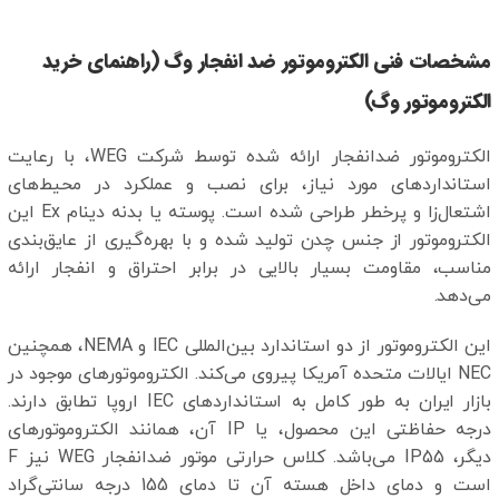
مشخصات فنی الکتروموتور ضد انفجار وگ (راهنمای خرید
الکتروموتور وگ)
الکتروموتور ضدانفجار ارائه شده توسط شرکت WEG، با رعایت
استانداردهای مورد نیاز، برای نصب و عملکرد در محیط‌های
اشتعال‌زا و پرخطر طراحی شده است. پوسته یا بدنه دینام Ex این
الکتروموتور از جنس چدن تولید شده و با بهره‌گیری از عایق‌بندی
مناسب، مقاومت بسیار بالایی در برابر احتراق و انفجار ارائه
می‌دهد.
این الکتروموتور از دو استاندارد بین‌المللی IEC و NEMA، همچنین
NEC ایالات متحده آمریکا پیروی می‌کند. الکتروموتورهای موجود در
بازار ایران به طور کامل به استانداردهای IEC اروپا تطابق دارند.
درجه حفاظتی این محصول، یا IP آن، همانند الکتروموتورهای
دیگر، IP55 می‌باشد. کلاس حرارتی موتور ضدانفجار WEG نیز F
است و دمای داخل هسته آن تا دمای 155 درجه سانتی‌گراد