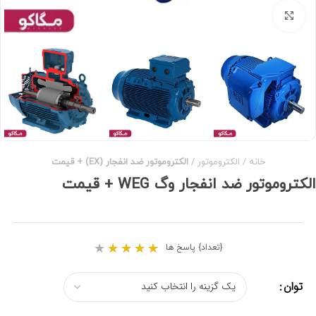
برای بزرگنمایی کلیک کنید
خانه
الکتروموتور
الکتروموتور ضد انفجار (EX) + قیمت
الکتروموتور ضد انفجار وگ WEG + قیمت
★
★
★
★
★
{تعداد} پاسخ ها
توان