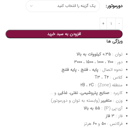
دورموتور
افزودن به سبد خرید
ویژگی ها
توان :
0.35 کیلووات به بالا
دور :
700
،
1000
،
1500
،
3000
نحوه اتصال :
پایه
،
فلنج
،
پایه فلنج
کلاس :
T4
،
T3
منطقه (Zone) :
2C
،
2B
کاربرد :
صنایع پتروشیمی
،
نفتی
،
غذایی
و …
وزن :
متغییر
(وابسته به توان و دورموتور)
آی-پی (IP) :
55 به بالا
فاز :
3 فاز
فرکانس :
50
و
60
هرتز