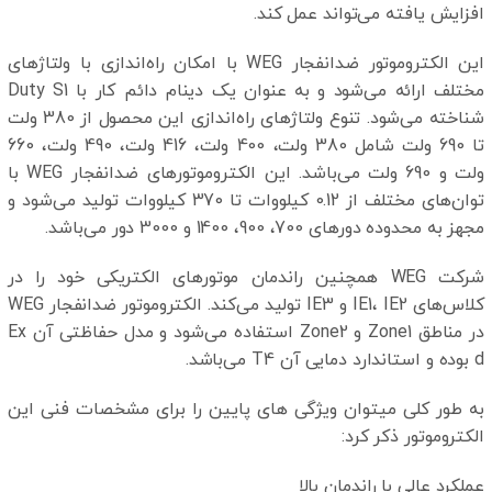
افزایش یافته می‌تواند عمل کند.
این الکتروموتور ضدانفجار WEG با امکان راه‌اندازی با ولتاژهای
مختلف ارائه می‌شود و به عنوان یک دینام دائم کار با Duty S1
شناخته می‌شود. تنوع ولتاژهای راه‌اندازی این محصول از 380 ولت
تا 690 ولت شامل 380 ولت، 400 ولت، 416 ولت، 490 ولت، 660
ولت و 690 ولت می‌باشد. این الکتروموتورهای ضدانفجار WEG با
توان‌های مختلف از 0.12 کیلووات تا 370 کیلووات تولید می‌شود و
مجهز به محدوده دورهای 700، 900، 1400 و 3000 دور می‌باشد.
شرکت WEG همچنین راندمان موتورهای الکتریکی خود را در
کلاس‌های IE1، IE2 و IE3 تولید می‌کند. الکتروموتور ضدانفجار WEG
در مناطق Zone1 و Zone2 استفاده می‌شود و مدل حفاظتی آن Ex
d بوده و استاندارد دمایی آن T4 می‌باشد.
به طور کلی میتوان ویژگی های پایین را برای مشخصات فنی این
الکتروموتور ذکر کرد:
عملکرد عالی با راندمان بالا