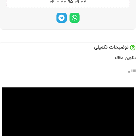
37 09 95 33 - 021​
توضیحات تکمیلی
ناوین مقاله