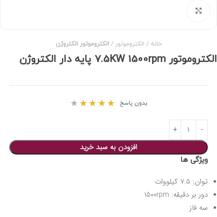
برای بزرگنمایی کلیک کنید
خانه
الکتروموتور
الکتروموتور الکتروژن
الکتروموتور 7.5KW 1500rpm پایه دار الکتروژن
★
★
★
★
★
بدون پاسخ
افزودن به سبد خرید
ویژگی ها
توان: 7.5 کیلووات
دور بر دقیقه: 1500rpm
سه فاز