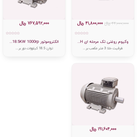
41,800,000
﷼
767,592,000
﷼
44,000,000
﷼
امتیاز
امتیاز
0
0
وکیوم روغنی تک مرحله ای H...
الکتروموتور 18.5KW 1000rp...
از
از
5
5
ظرفیت خلا: 3 متر مکعب بر...
توان: 18.5 کیلووات دور بر...
191,604,000
﷼